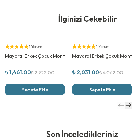
İlginizi Çekebilir
%
50
İndirim
%
50
İndirim
Yetkili Satıcı
Yetkili Satıcı
1 Yorum
1 Yorum
Kombinli Ürün
Mayoral Erkek Çocuk Mont
Mayoral Erkek Çocuk Mont
₺ 1,461.00
₺ 2,031.00
₺ 2,922.00
₺ 4,062.00
Sepete Ekle
Sepete Ekle
Son İnceledikleriniz