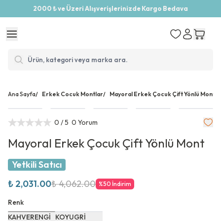
2000 ₺ ve Üzeri Alışverişlerinizde Kargo Bedava
Ana Sayfa
/
Erkek Cocuk Montlar
/
Mayoral Erkek Çocuk Çift Yönlü Mont
0
/ 5
0 Yorum
Mayoral Erkek Çocuk Çift Yönlü Mont
Yetkili Satıcı
₺ 2,031.00
₺ 4,062.00
%
50
İndirim
Renk
KAHVERENGİ
KOYUGRİ