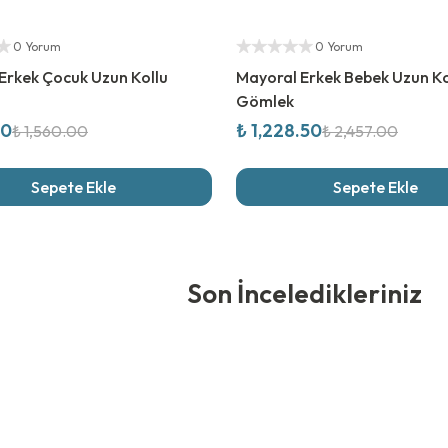
rim
%
50
İndirim
ıcı
Yetkili Satıcı
0 Yorum
0 Yorum
Erkek Çocuk Uzun Kollu
Mayoral Erkek Bebek Uzun Ko
Gömlek
00
₺ 1,228.50
₺ 1,560.00
₺ 2,457.00
Sepete Ekle
Sepete Ekle
edikleriniz