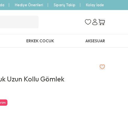
zda
Hediye Önerileri
Sipariş Takip
Kolay İade
ERKEK COCUK
AKSESUAR
uk Uzun Kollu Gömlek
irim