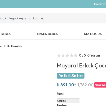
Hakkımı
Z BEBEK
ERKEK BEBEK
KIZ COCUK
un Kollu Gömlek
0
/ 5
0 Yorum
Mayoral Erkek Çoc
Yetkili Satıcı
₺ 891.00
₺ 1,782.00
%
50
İnd
Renk
KREM
Beden