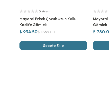
%
50
İndirim
%
50
İndi
Yetkili Satıcı
Yetkili Sat
0 Yorum
Mayoral Erkek Çocuk Uzun Kollu
Mayoral 
Kadife Gömlek
Gömlek
₺ 934.50
₺ 780.
₺ 1,869.00
Sepete Ekle
Son İncel