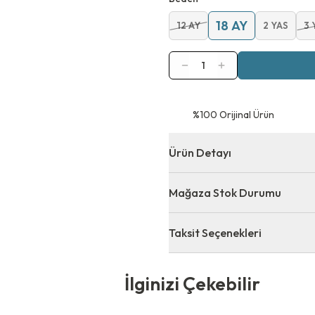
18 AY
12 AY
2 YAS
3 
1
⁠%100 Orijinal Ürün
Ürün Detayı
Mağaza Stok Durumu
Taksit Seçenekleri
 Çekebilir