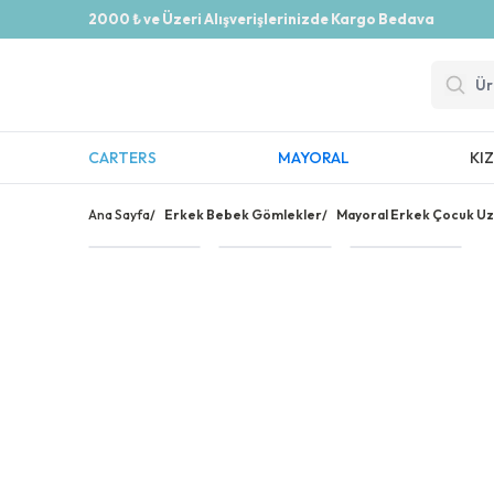
2000 ₺ ve Üzeri Alışverişlerinizde Kargo Bedava
CARTERS
MAYORAL
KI
Ana Sayfa
/
Erkek Bebek Gömlekler
/
Mayoral Erkek Çocuk Uz