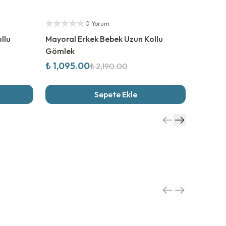
%
50
İndirim
%
50
İn
Yetkili Satıcı
Yetkili S
0 Yorum
llu
Mayoral Erkek Bebek Uzun Kollu
Mayoral
Gömlek
Gömle
₺ 1,095.00
₺ 819.
₺ 2,190.00
Sepete Ekle