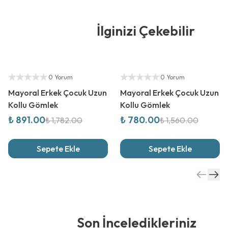
İlginizi Çekebilir
%
50
İndirim
%
50
İndirim
Yetkili Satıcı
Yetkili Satıcı
0 Yorum
0 Yorum
Mayoral Erkek Çocuk Uzun
Mayoral Erkek Çocuk Uzun
Kollu Gömlek
Kollu Gömlek
₺ 891.00
₺ 780.00
₺ 1,782.00
₺ 1,560.00
Sepete Ekle
Sepete Ekle
Son İnceledikleriniz