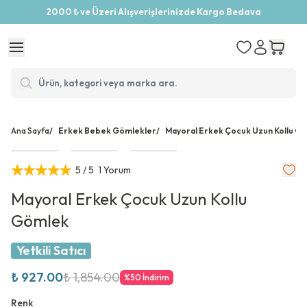
2000 ₺ ve Üzeri Alışverişlerinizde Kargo Bedava
Ana Sayfa
/
Erkek Bebek Gömlekler
/
Mayoral Erkek Çocuk Uzun Kollu G
5
/ 5
1 Yorum
Mayoral Erkek Çocuk Uzun Kollu
Gömlek
Yetkili Satıcı
₺ 927.00
₺ 1,854.00
%
50
İndirim
Renk