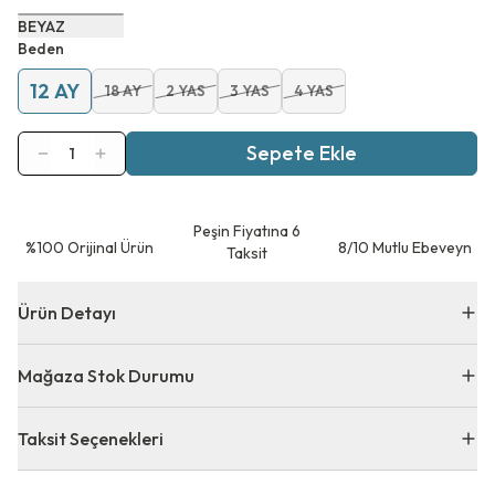
BEYAZ
Beden
12 AY
18 AY
2 YAS
3 YAS
4 YAS
Sepete Ekle
1
Peşin Fiyatına 6
⁠%100 Orijinal Ürün
8/10 Mutlu Ebeveyn
Taksit
Ürün Detayı
Mağaza Stok Durumu
Taksit Seçenekleri