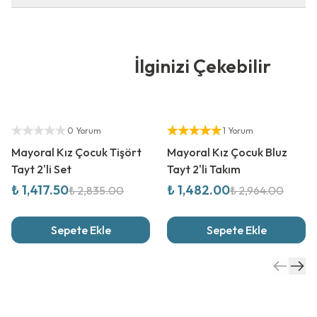
İlginizi Çekebilir
%
50
İndirim
%
50
İndirim
Yetkili Satıcı
Yetkili Satıcı
0 Yorum
1 Yorum
Mayoral Kız Çocuk Tişört
Mayoral Kız Çocuk Bluz
Tayt 2'li Set
Tayt 2'li Takım
₺ 1,417.50
₺ 1,482.00
₺ 2,835.00
₺ 2,964.00
Sepete Ekle
Sepete Ekle