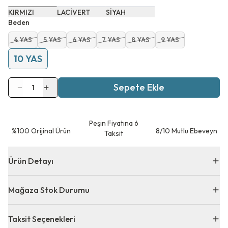
KIRMIZI
LACİVERT
SİYAH
Beden
4 YAS
5 YAS
6 YAS
7 YAS
8 YAS
9 YAS
10 YAS
Sepete Ekle
1
Peşin Fiyatına 6
⁠%100 Orijinal Ürün
8/10 Mutlu Ebeveyn
Taksit
Ürün Detayı
Mağaza Stok Durumu
Taksit Seçenekleri