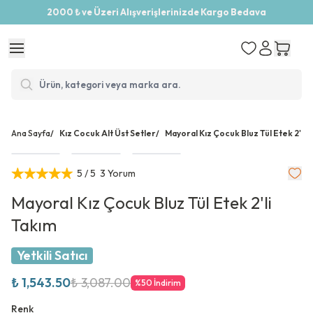
2000 ₺ ve Üzeri Alışverişlerinizde Kargo Bedava
Ana Sayfa
/
Kız Cocuk Alt Üst Setler
/
Mayoral Kız Çocuk Bluz Tül Etek 2'li 
5
/ 5
3 Yorum
Mayoral Kız Çocuk Bluz Tül Etek 2'li
Takım
Yetkili Satıcı
₺ 1,543.50
₺ 3,087.00
%
50
İndirim
Renk