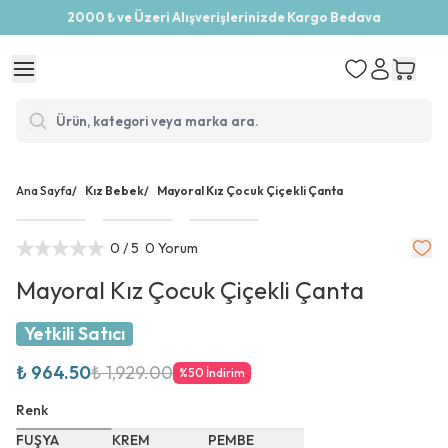
2000 ₺ ve Üzeri Alışverişlerinizde Kargo Bedava
Ana Sayfa
/
Kız Bebek
/
Mayoral Kız Çocuk Çiçekli Çanta
0
/ 5
0 Yorum
Mayoral Kız Çocuk Çiçekli Çanta
Yetkili Satıcı
₺ 964.50
₺ 1,929.00
%
50
İndirim
Renk
FUŞYA
KREM
PEMBE