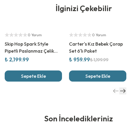
İlginizi Çekebilir
Yetkili Satıcı
%
20
İndirim
Yetkili Satıcı
0 Yorum
0 Yorum
Skip Hop Spark Style
Carter's Kız Bebek Çorap
Pipetli Paslanmaz Çelik
Set 6'lı Paket
Suluk Gökkuşağı
₺ 2,199.99
₺ 959.99
₺ 1,199.99
Sepete Ekle
Sepete Ekle
Son İnceledikleriniz