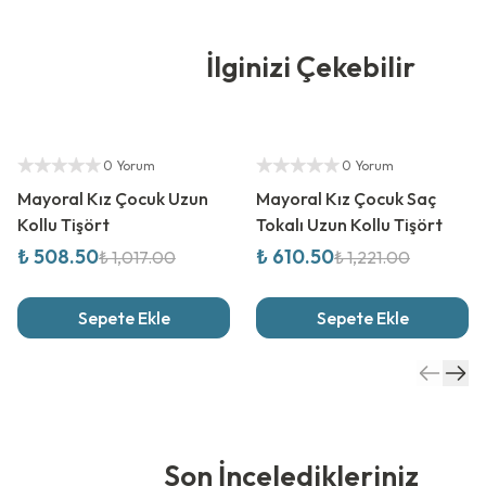
İlginizi Çekebilir
%
50
İndirim
%
50
İndirim
Yetkili Satıcı
Yetkili Satıcı
0 Yorum
0 Yorum
Mayoral Kız Çocuk Uzun
Mayoral Kız Çocuk Saç
Kollu Tişört
Tokalı Uzun Kollu Tişört
₺ 508.50
₺ 610.50
₺ 1,017.00
₺ 1,221.00
Sepete Ekle
Sepete Ekle
Son İnceledikleriniz