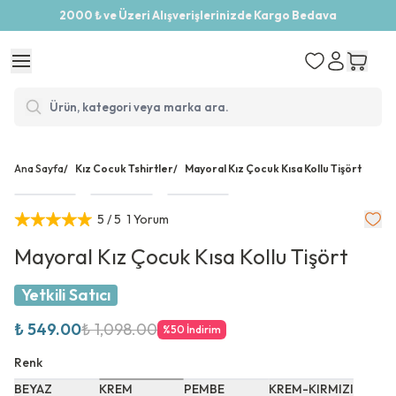
2000 ₺ ve Üzeri Alışverişlerinizde Kargo Bedava
Ana Sayfa
/
Kız Cocuk Tshirtler
/
Mayoral Kız Çocuk Kısa Kollu Tişört
5
/ 5
1 Yorum
Mayoral Kız Çocuk Kısa Kollu Tişört
Yetkili Satıcı
₺ 549.00
₺ 1,098.00
%
50
İndirim
Renk
BEYAZ
KREM
PEMBE
KREM-KIRMIZI