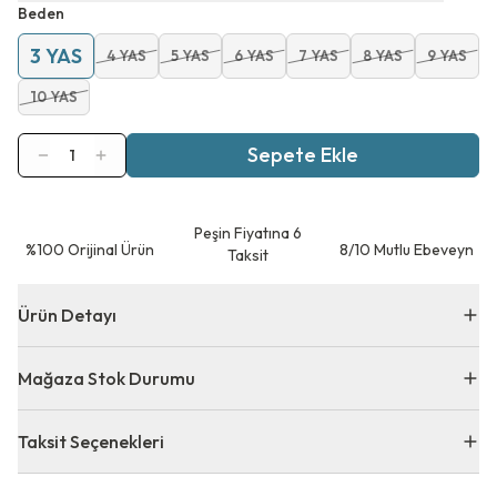
Beden
3 YAS
4 YAS
5 YAS
6 YAS
7 YAS
8 YAS
9 YAS
10 YAS
Sepete Ekle
1
Peşin Fiyatına 6
⁠%100 Orijinal Ürün
8/10 Mutlu Ebeveyn
Taksit
Ürün Detayı
Mağaza Stok Durumu
Taksit Seçenekleri