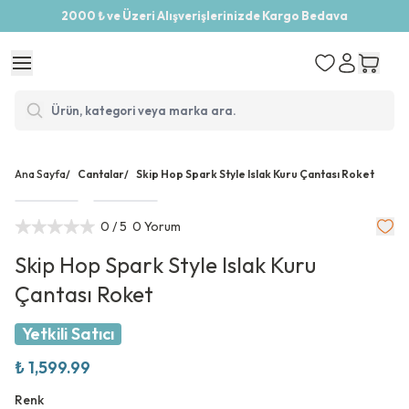
2000 ₺ ve Üzeri Alışverişlerinizde Kargo Bedava
Ana Sayfa
/
Cantalar
/
Skip Hop Spark Style Islak Kuru Çantası Roket
0
/ 5
0 Yorum
Skip Hop Spark Style Islak Kuru
Çantası Roket
Yetkili Satıcı
₺ 1,599.99
Renk