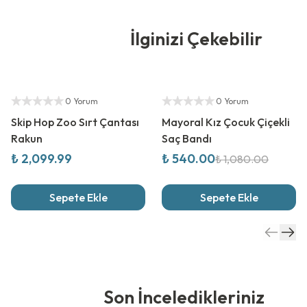
İlginizi Çekebilir
Yetkili Satıcı
%
50
İndirim
Yetkili Satıcı
0 Yorum
0 Yorum
Skip Hop Zoo Sırt Çantası
Mayoral Kız Çocuk Çiçekli
Rakun
Saç Bandı
₺ 2,099.99
₺ 540.00
₺ 1,080.00
Sepete Ekle
Sepete Ekle
Son İnceledikleriniz