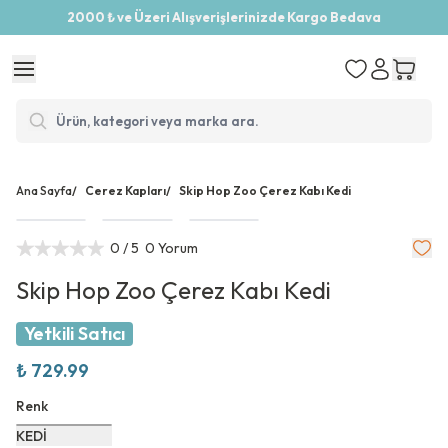
2000 ₺ ve Üzeri Alışverişlerinizde Kargo Bedava
Ana Sayfa
/
Cerez Kapları
/
Skip Hop Zoo Çerez Kabı Kedi
0
/ 5
0 Yorum
Skip Hop Zoo Çerez Kabı Kedi
Yetkili Satıcı
₺ 729.99
Renk
KEDİ