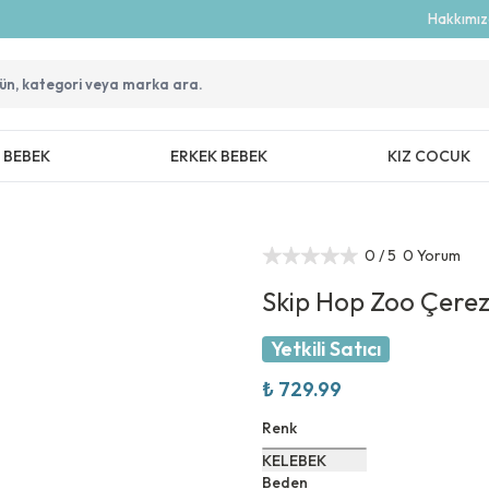
Hakkımı
Z BEBEK
ERKEK BEBEK
KIZ COCUK
0
/ 5
0 Yorum
Skip Hop Zoo Çerez
Yetkili Satıcı
₺ 729.99
Renk
KELEBEK
Beden