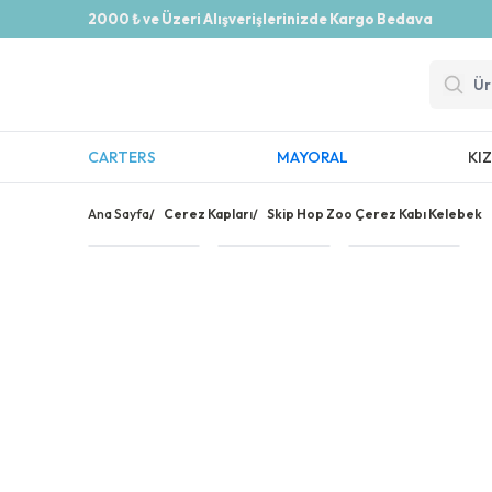
2000 ₺ ve Üzeri Alışverişlerinizde Kargo Bedava
CARTERS
MAYORAL
KI
Ana Sayfa
/
Cerez Kapları
/
Skip Hop Zoo Çerez Kabı Kelebek