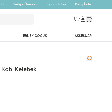
zda
Hediye Önerileri
Sipariş Takip
Kolay İade
ERKEK COCUK
AKSESUAR
 Kabı Kelebek