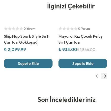
İlginizi Çekebilir
Yetkili Satıcı
%
50
İndirim
Yetkili Satıcı
0 Yorum
0 Yorum
Skip Hop Spark Style Sırt
Mayoral Kız Çocuk Peluş
Çantası Gökkuşağı
Sırt Çantası
₺ 2,099.99
₺ 933.00
₺ 1,866.00
Sepete Ekle
Sepete Ekle
Son İnceledikleriniz