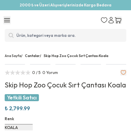
2000 ₺ ve Üzeri Alışverişlerinizde Kargo Bedava
Ana Sayfa
/
Cantalar
/
Skip Hop Zoo Çocuk Sırt Çantası Koala
0
/ 5
0 Yorum
Skip Hop Zoo Çocuk Sırt Çantası Koala
Yetkili Satıcı
₺ 2,799.99
Renk
KOALA