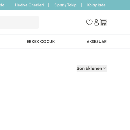
zda
Hediye Önerileri
Sipariş Takip
Kolay İade
ERKEK COCUK
AKSESUAR
Son Eklenen