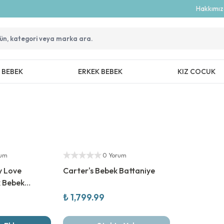
Hakkımı
Z BEBEK
ERKEK BEBEK
KIZ COCUK
Yeni Sezon
Yetkili Satıcı
rum
0 Yorum
y Love
Carter's Bebek Battaniye
 Bebek
₺ 1,799.99