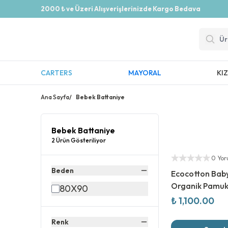
2000 ₺ ve Üzeri Alışverişlerinizde Kargo Bedava
CARTERS
MAYORAL
KI
Ana Sayfa
/
Bebek Battaniye
Bebek Battaniye
2 Ürün Gösteriliyor
0 Yo
Beden
Ecocotton Bab
Organik Pamuk
80X90
Battaniyesi
₺ 1,100.00
Renk