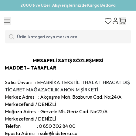
2000 ₺ ve Üzeri Alışverişlerinizde Kargo Bedava
MESAFELİ SATIŞ SÖZLEŞMESİ
MADDE 1 – TARAFLAR
Satıcı Ünvanı
:
EFABRİKA TEKSTİL İTHALAT İHRACAT DIŞ
TİCARET MAĞAZACILIK ANONİM ŞİRKETİ
Merkez Adres
: Akçeşme Mah. Bozburun Cad. No:24/A
Merkezefendi / DENİZLİ
Mağaza Adres
: Gerzele Mh. Geriz Cad. No:22/A
Merkezefendi / DENİZLİ
Telefon
: 0 850 302 84 00
Eposta Adresi
:
sale@kidsterra.co