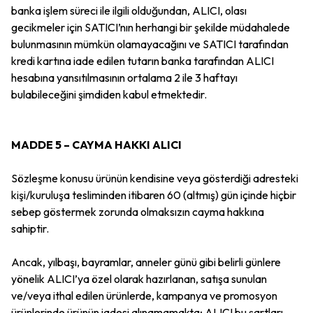
banka işlem süreci ile ilgili olduğundan, ALICI, olası
gecikmeler için SATICI’nın herhangi bir şekilde müdahalede
bulunmasının mümkün olamayacağını ve SATICI tarafından
kredi kartına iade edilen tutarın banka tarafından ALICI
hesabına yansıtılmasının ortalama 2 ile 3 haftayı
bulabileceğini şimdiden kabul etmektedir.
MADDE 5 – CAYMA HAKKI ALICI
Sözleşme konusu ürünün kendisine veya gösterdiği adresteki
kişi/kuruluşa tesliminden itibaren 60 (altmış) gün içinde hiçbir
sebep göstermek zorunda olmaksızın cayma hakkına
sahiptir.
Ancak, yılbaşı, bayramlar, anneler günü gibi belirli günlere
yönelik ALICI’ya özel olarak hazırlanan, satışa sunulan
ve/veya ithal edilen ürünlerde, kampanya ve promosyon
ürünlerinde ürünün iadesi alınamamakta; ALICI bu şartları