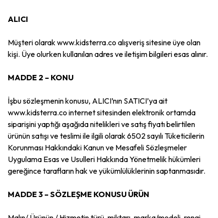
ALICI
Müşteri olarak www.kidsterra.co alışveriş sitesine üye olan
kişi. Üye olurken kullanılan adres ve iletişim bilgileri esas alınır.
MADDE 2 – KONU
İşbu sözleşmenin konusu, ALICI’nın SATICI’ya ait
www.kidsterra.co internet sitesinden elektronik ortamda
siparişini yaptığı aşağıda nitelikleri ve satış fiyatı belirtilen
ürünün satışı ve teslimi ile ilgili olarak 6502 sayılı Tüketicilerin
Korunması Hakkındaki Kanun ve Mesafeli Sözleşmeler
Uygulama Esas ve Usulleri Hakkında Yönetmelik hükümleri
gereğince tarafların hak ve yükümlülüklerinin saptanmasıdır.
MADDE 3 – SÖZLEŞME KONUSU ÜRÜN
Malın/ Ürünün / Hizmetin türü, miktarı, marka/modeli, rengi,