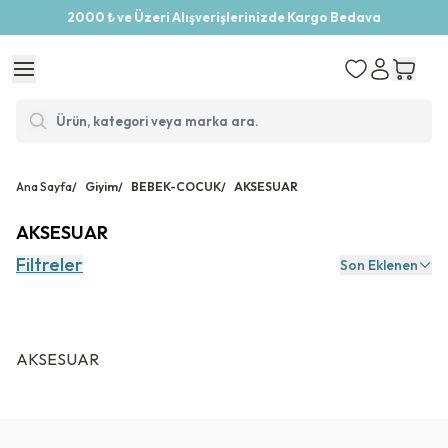
2000 ₺ ve Üzeri Alışverişlerinizde Kargo Bedava
Ana Sayfa
/
Giyim
/
BEBEK-COCUK
/
AKSESUAR
AKSESUAR
Filtreler
Son Eklenen
AKSESUAR