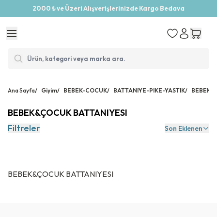
2000 ₺ ve Üzeri Alışverişlerinizde Kargo Bedava
Ana Sayfa
/
Giyim
/
BEBEK-COCUK
/
BATTANIYE-PIKE-YASTIK
/
BEBEK&Ç
BEBEK&ÇOCUK BATTANIYESI
Filtreler
Son Eklenen
BEBEK&ÇOCUK BATTANIYESI