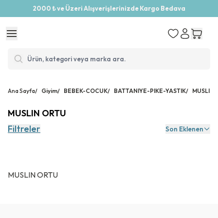
2000 ₺ ve Üzeri Alışverişlerinizde Kargo Bedava
Ana Sayfa
/
Giyim
/
BEBEK-COCUK
/
BATTANIYE-PIKE-YASTIK
/
MUSLIN 
MUSLIN ORTU
Filtreler
Son Eklenen
MUSLIN ORTU