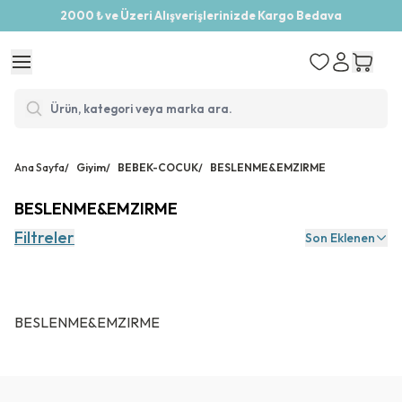
2000 ₺ ve Üzeri Alışverişlerinizde Kargo Bedava
Ana Sayfa
/
Giyim
/
BEBEK-COCUK
/
BESLENME&EMZIRME
BESLENME&EMZIRME
Filtreler
Son Eklenen
BESLENME&EMZIRME