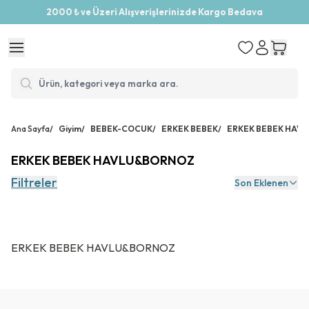
2000 ₺ ve Üzeri Alışverişlerinizde Kargo Bedava
Ana Sayfa
/
Giyim
/
BEBEK-COCUK
/
ERKEK BEBEK
/
ERKEK BEBEK HAV
ERKEK BEBEK HAVLU&BORNOZ
Filtreler
Son Eklenen
ERKEK BEBEK HAVLU&BORNOZ