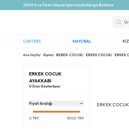
2000 ₺ ve Üzeri Alışverişlerinizde Kargo Bedava
CARTERS
MAYORAL
KI
Ana Sayfa
/
Giyim
/
BEBEK-COCUK
/
ERKEK COCUK
/
ERKEK 
ERKEK COCUK
AYAKKABI
0 Ürün Gösteriliyor
Fiyat Aralığı
ERKEK COCUK
0
TRY
5000
TRY