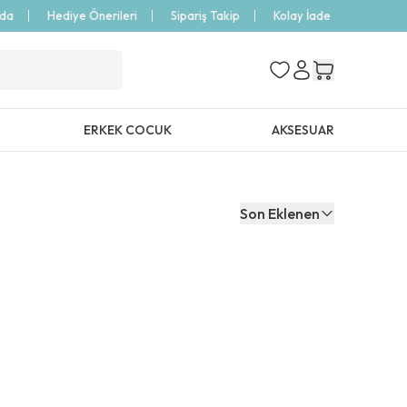
zda
Hediye Önerileri
Sipariş Takip
Kolay İade
ERKEK COCUK
AKSESUAR
Son Eklenen