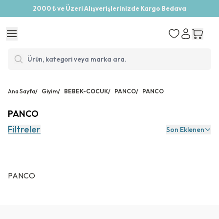
2000 ₺ ve Üzeri Alışverişlerinizde Kargo Bedava
Ana Sayfa
/
Giyim
/
BEBEK-COCUK
/
PANCO
/
PANCO
PANCO
Filtreler
Son Eklenen
PANCO