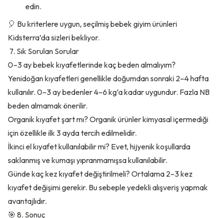
edin.
🎈 Bu kriterlere uygun, seçilmiş bebek giyim ürünleri
Kidsterra’da sizleri bekliyor.
7. Sık Sorulan Sorular
0–3 ay bebek kıyafetlerinde kaç beden almalıyım?
Yenidoğan kıyafetleri genellikle doğumdan sonraki 2–4 hafta
kullanılır. 0–3 ay bedenler 4–6 kg’a kadar uygundur. Fazla NB
beden almamak önerilir.
Organik kıyafet şart mı? Organik ürünler kimyasal içermediği
için özellikle ilk 3 ayda tercih edilmelidir.
İkinci el kıyafet kullanılabilir mi? Evet, hijyenik koşullarda
saklanmış ve kumaşı yıpranmamışsa kullanılabilir.
Günde kaç kez kıyafet değiştirilmeli? Ortalama 2–3 kez
kıyafet değişimi gerekir. Bu sebeple yedekli alışveriş yapmak
avantajlıdır.
🎯 8. Sonuç