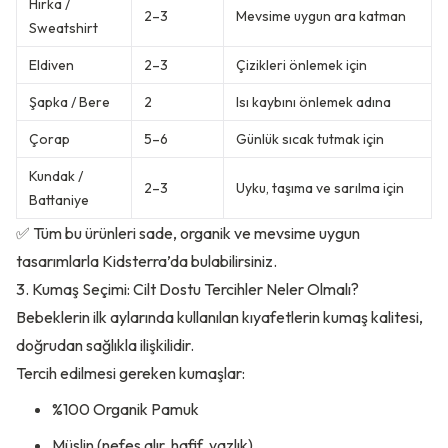
Hırka /
2–3
Mevsime uygun ara katman
Sweatshirt
Eldiven
2–3
Çizikleri önlemek için
Şapka / Bere
2
Isı kaybını önlemek adına
Çorap
5–6
Günlük sıcak tutmak için
Kundak /
2–3
Uyku, taşıma ve sarılma için
Battaniye
✅ Tüm bu ürünleri sade, organik ve mevsime uygun
tasarımlarla
Kidsterra’da bulabilirsiniz.
3. Kumaş Seçimi: Cilt Dostu Tercihler Neler Olmalı?
Bebeklerin ilk aylarında kullanılan kıyafetlerin kumaş kalitesi,
doğrudan sağlıkla ilişkilidir.
Tercih edilmesi gereken kumaşlar:
%100 Organik Pamuk
Müslin (nefes alır, hafif, yazlık)