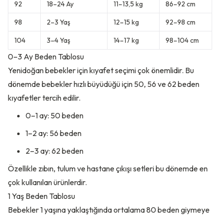
92
18–24 Ay
11–13,5 kg
86–92 cm
98
2–3 Yaş
12–15 kg
92–98 cm
104
3–4 Yaş
14–17 kg
98–104 cm
0–3 Ay Beden Tablosu
Yenidoğan bebekler için kıyafet seçimi çok önemlidir. Bu
dönemde bebekler hızlı büyüdüğü için 50, 56 ve 62 beden
kıyafetler tercih edilir.
0–1 ay: 50 beden
1–2 ay: 56 beden
2–3 ay: 62 beden
Özellikle zıbın, tulum ve hastane çıkışı setleri bu dönemde en
çok kullanılan ürünlerdir.
1 Yaş Beden Tablosu
Bebekler 1 yaşına yaklaştığında ortalama 80 beden giymeye