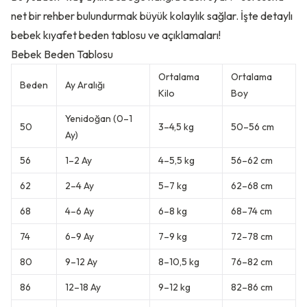
net bir rehber bulundurmak büyük kolaylık sağlar. İşte detaylı
bebek kıyafet beden tablosu ve açıklamaları!
Bebek Beden Tablosu
Ortalama
Ortalama
Beden
Ay Aralığı
Kilo
Boy
Yenidoğan (0–1
50
3–4,5 kg
50–56 cm
Ay)
56
1–2 Ay
4–5,5 kg
56–62 cm
62
2–4 Ay
5–7 kg
62–68 cm
68
4–6 Ay
6–8 kg
68–74 cm
74
6–9 Ay
7–9 kg
72–78 cm
80
9–12 Ay
8–10,5 kg
76–82 cm
86
12–18 Ay
9–12 kg
82–86 cm