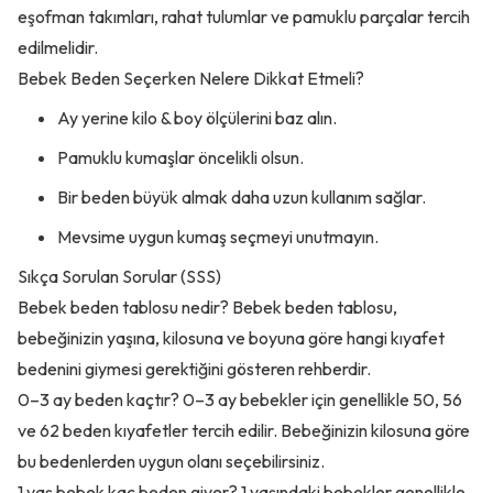
eşofman takımları, rahat tulumlar ve pamuklu parçalar tercih
edilmelidir.
Bebek Beden Seçerken Nelere Dikkat Etmeli?
Ay yerine kilo & boy ölçülerini baz alın.
Pamuklu kumaşlar öncelikli olsun.
Bir beden büyük almak daha uzun kullanım sağlar.
Mevsime uygun kumaş seçmeyi unutmayın.
Sıkça Sorulan Sorular (SSS)
Bebek beden tablosu nedir? Bebek beden tablosu,
bebeğinizin yaşına, kilosuna ve boyuna göre hangi kıyafet
bedenini giymesi gerektiğini gösteren rehberdir.
0–3 ay beden kaçtır? 0–3 ay bebekler için genellikle 50, 56
ve 62 beden kıyafetler tercih edilir. Bebeğinizin kilosuna göre
bu bedenlerden uygun olanı seçebilirsiniz.
1 yaş bebek kaç beden giyer? 1 yaşındaki bebekler genellikle