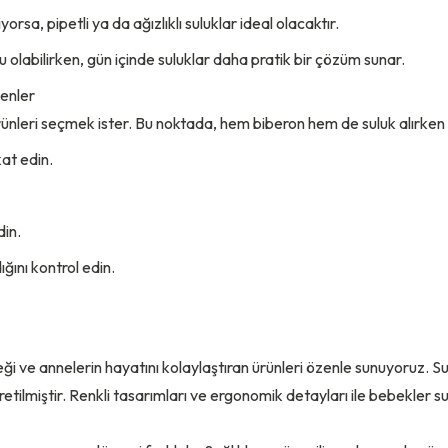
sa, pipetli ya da ağızlıklı suluklar ideal olacaktır.
olabilirken, gün içinde suluklar daha pratik bir çözüm sunar.
enler
rünleri seçmek ister. Bu noktada, hem biberon hem de suluk alırken 
at edin.
din.
ğını kontrol edin.
ği ve annelerin hayatını kolaylaştıran ürünleri özenle sunuyoruz.
Su
retilmiştir. Renkli tasarımları ve ergonomik detayları ile bebekler s