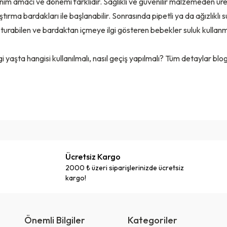
nım amacı ve dönemi farklıdır. Sağlıklı ve güvenilir malzemeden üreti
tırma bardakları ile başlanabilir. Sonrasında pipetli ya da ağızlıklı s
 oturabilen ve bardaktan içmeye ilgi gösteren bebekler suluk kullan
i yaşta hangisi kullanılmalı, nasıl geçiş yapılmalı? Tüm detaylar blo
Ücretsiz Kargo
2000 ₺ üzeri siparişlerinizde ücretsiz
kargo!
Önemli Bilgiler
Kategoriler