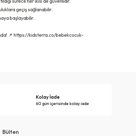
ldiği sürece her ikisi de güvenlidir.
uluklara geçiş sağlanabilir.
maya başlayabilir.
gda! 📌
https://kidsterra.co/bebekcocuk-
Kolay İade
60 gün içerisinde kolay iade
Bülten