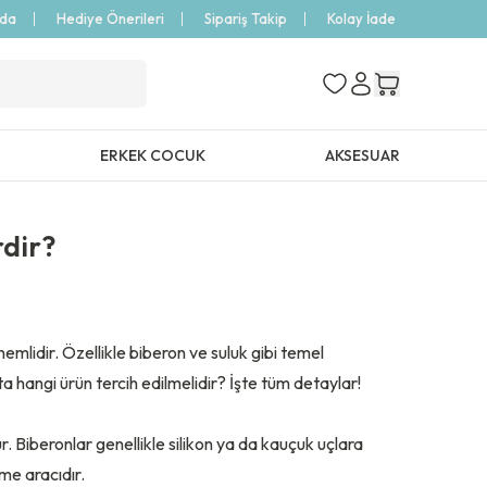
zda
Hediye Önerileri
Sipariş Takip
Kolay İade
ERKEK COCUK
AKSESUAR
rdir?
mlidir. Özellikle biberon ve suluk gibi temel
a hangi ürün tercih edilmelidir? İşte tüm detaylar!
 Biberonlar genellikle silikon ya da kauçuk uçlara
me aracıdır.