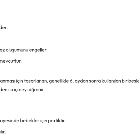
der.
gaz oluşumunu engeller.
mevcuttur.
anması için tasarlanan, genellikle 6. aydan sonra kullanılan bir be
n su içmeyi öğrenir.
ayesinde bebekler için pratiktir.
lır.