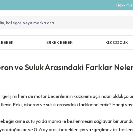
Hakkımı
Z BEBEK
ERKEK BEBEK
KIZ COCUK
ron ve Suluk Arasındaki Farklar Nele
l gelişimi hem de motor becerilerinin kazanımı açısından oldukça öne
enir. Peki, biberon ve suluk arasındaki farklar nelerdir? Hangi yaşt
bebeğin anne sütü ya da mama ile beslenmesini sağlayan bir üründür.
 yeni doğanlar ve 0-6 ay arası bebekler için vazgeçilmez bir beslen