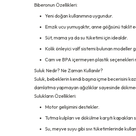
Biberonun Özellikleri:
Yeni doğan kullanımına uygundur.
Emzik ucu yumuşaktır, anne göğsünü taklit e
Süt, mama ya da su tüketimi için idealdir.
Kolik önleyici valf sistemi bulunan modeller 
Cam ve BPA içermeyen plastik seçenekleri 
Suluk Nedir? Ne Zaman Kullanılır?
Suluk, bebeklerin kendi başına içme becerisini kaz
damlatma yapmayan ağızlıklar sayesinde dökmede
Sulukların Özellikleri:
Motor gelişimini destekler.
Tutma kulpları ve dökülme karşıtı kapakları s
Su, meyve suyu gibi sıvı tüketimlerinde kullanı