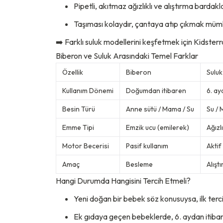
Pipetli, akıtmaz ağızlıklı ve alıştırma bardaklar
Taşıması kolaydır, çantaya atıp çıkmak müm
➡️ Farklı suluk modellerini keşfetmek için
Kidsterr
Biberon ve Suluk Arasındaki Temel Farklar
Özellik
Biberon
Suluk
Kullanım Dönemi
Doğumdan itibaren
6. a
Besin Türü
Anne sütü / Mama / Su
Su / 
Emme Tipi
Emzik ucu (emilerek)
Ağızl
Motor Becerisi
Pasif kullanım
Aktif
Amaç
Besleme
Alışt
Hangi Durumda Hangisini Tercih Etmeli?
Yeni doğan bir bebek söz konusuysa, ilk terc
Ek gıdaya geçen bebeklerde, 6. aydan itibaren