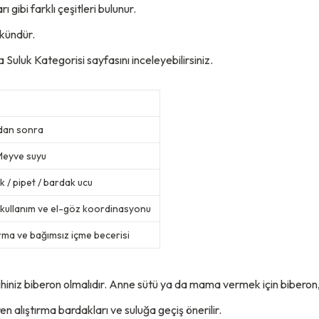
ı gibi farklı çeşitleri bulunur.
kündür.
a Suluk Kategorisi
sayfasını inceleyebilirsiniz.
ydan sonra
Meyve suyu
ık / pipet / bardak ucu
 kullanım ve el-göz koordinasyonu
ırma ve bağımsız içme becerisi
ihiniz biberon olmalıdır. Anne sütü ya da mama vermek için biberon,
 alıştırma bardakları ve suluğa geçiş önerilir.