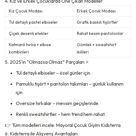
4. Kız ve Erkek Çocuklarda Öne Çıkan Modeller
Kız Çocuk Modası
Erkek Çocuk Modası
Tül detaylı pastel elbiseler
Grafik baskılı tişörtler
Çiçek desenli etekler
Rahat kesim pantolonlar
Katmanlı hırka + elbise
Gömlek + sweatshirt
kombinleri
ikilileri
5. 2025’in “Olmazsa Olmaz” Parçaları ⭐
Tül detaylı elbiseler – özel günler için.
Pamuklu tişört + pantolon takımları – günlük kullanım
için.
Oversize hırkalar – mevsim geçişlerinde.
Renkli sweatshirtler – hem trend hem rahat.
👉 Tüm modelleri incele:
Mayoral Çocuk Giyim Kidsterra
6. Kidsterra ile Alışveriş Avantajları