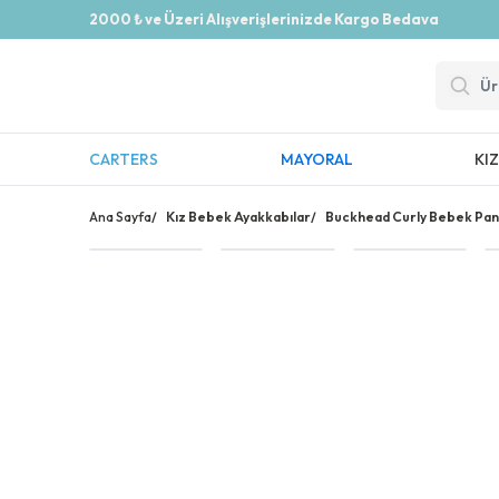
2000 ₺ ve Üzeri Alışverişlerinizde Kargo Bedava
CARTERS
MAYORAL
KI
Ana Sayfa
/
Kız Bebek Ayakkabılar
/
Buckhead Curly Bebek Pan