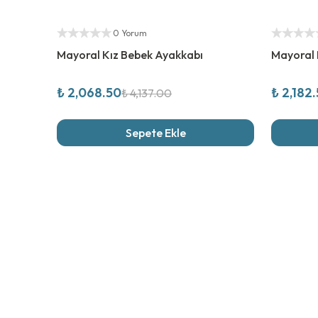
%
50
İndirim
%
50
İndi
Yetkili Satıcı
Yetkili Sat
0 Yorum
Mayoral Kız Bebek Ayakkabı
Mayoral 
₺ 2,068.50
₺ 2,182
₺ 4,137.00
Sepete Ekle
Son İncel