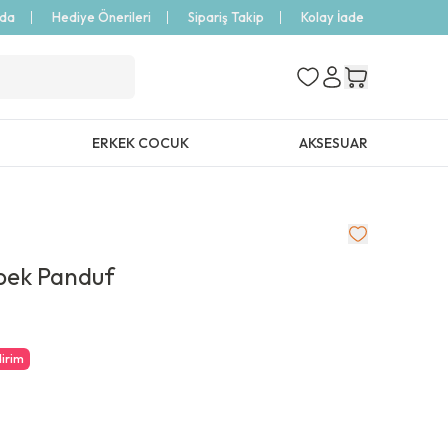
zda
Hediye Önerileri
Sipariş Takip
Kolay İade
ERKEK COCUK
AKSESUAR
bek Panduf
dirim