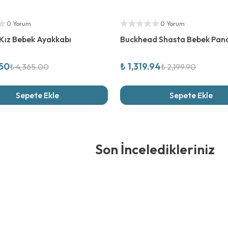
rim
%
40
İndirim
ıcı
Yetkili Satıcı
0 Yorum
0 Yorum
Kız Bebek Ayakkabı
Buckhead Shasta Bebek Pan
.50
₺ 1,319.94
₺ 4,365.00
₺ 2,199.90
Sepete Ekle
Sepete Ekle
edikleriniz