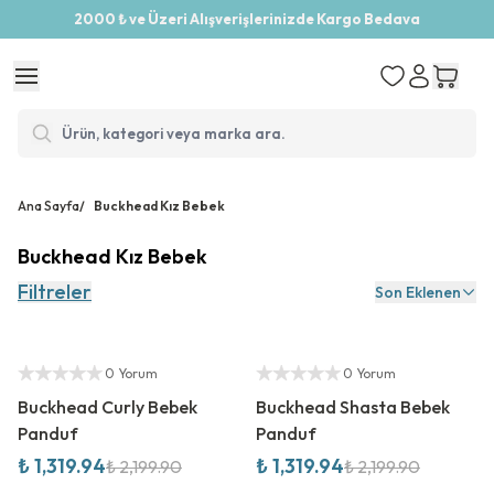
2000 ₺ ve Üzeri Alışverişlerinizde Kargo Bedava
Ana Sayfa
/
Buckhead Kız Bebek
Buckhead Kız Bebek
Filtreler
Son Eklenen
%
40
İndirim
%
40
İndirim
Yetkili Satıcı
Yetkili Satıcı
0 Yorum
0 Yorum
Buckhead Curly Bebek
Buckhead Shasta Bebek
Panduf
Panduf
₺ 1,319.94
₺ 1,319.94
₺ 2,199.90
₺ 2,199.90