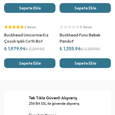
Sepete Ekle
Sepete Ekle
%
40
İndirim
%
40
İndirim
Yetkili Satıcı
Yetkili Satıcı
2 Yorum
0 Yorum
Buckhead Unicornie Kız
Buckhead Func Bebek
Çocuk Işıklı Cırtlı Bot
Panduf
₺ 1,979.94
₺ 1,355.94
₺ 3,299.90
₺ 2,259.90
Sepete Ekle
Sepete Ekle
Tek Tıkla Güvenli Alışveriş
256 Bit SSL ile güvende alışveriş