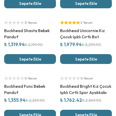
Sepete Ekle
Sepete Ekle
%
40
İndirim
%
40
İndirim
Yetkili Satıcı
Yetkili Satıcı
0 Yorum
2 Yorum
Buckhead Shasta Bebek
Buckhead Unicornie Kız
Panduf
Çocuk Işıklı Cırtlı Bot
₺ 1,319.94
₺ 1,979.94
₺ 2,199.90
₺ 3,299.90
Sepete Ekle
Sepete Ekle
%
40
İndirim
%
25
İndirim
Yetkili Satıcı
Yetkili Satıcı
0 Yorum
0 Yorum
Buckhead Func Bebek
Buckhead Bright Kız Çocuk
Panduf
Işıklı Cırtlı Spor Ayakkabı
₺ 1,355.94
₺ 1,762.42
₺ 2,259.90
₺ 2,349.90
Sepete Ekle
Sepete Ekle