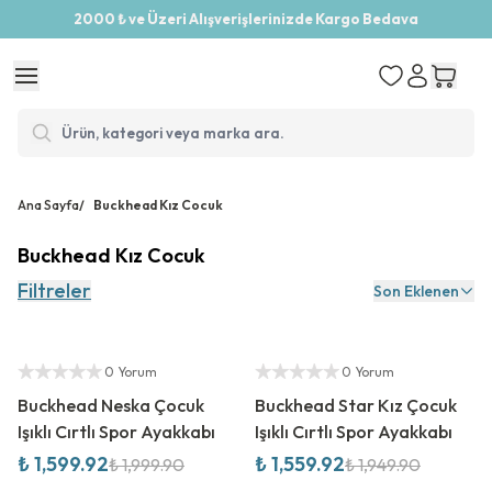
2000 ₺ ve Üzeri Alışverişlerinizde Kargo Bedava
Ana Sayfa
/
Buckhead Kız Cocuk
Buckhead Kız Cocuk
Filtreler
Son Eklenen
%
20
İndirim
%
20
İndirim
Yetkili Satıcı
Yetkili Satıcı
0 Yorum
0 Yorum
Buckhead Neska Çocuk
Buckhead Star Kız Çocuk
Işıklı Cırtlı Spor Ayakkabı
Işıklı Cırtlı Spor Ayakkabı
₺ 1,599.92
₺ 1,559.92
₺ 1,999.90
₺ 1,949.90