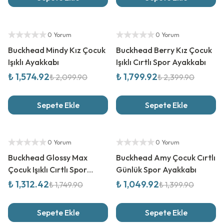
%
25
İndirim
%
25
İndirim
Yetkili Satıcı
Yetkili Satıcı
0 Yorum
0 Yorum
Buckhead Mindy Kız Çocuk
Buckhead Berry Kız Çocuk
Işıklı Ayakkabı
Işıklı Cırtlı Spor Ayakkabı
₺ 1,574.92
₺ 1,799.92
₺ 2,099.90
₺ 2,399.90
Sepete Ekle
Sepete Ekle
%
25
İndirim
%
25
İndirim
Yetkili Satıcı
Yetkili Satıcı
0 Yorum
0 Yorum
Buckhead Glossy Max
Buckhead Amy Çocuk Cırtlı
Çocuk Işıklı Cırtlı Spor
Günlük Spor Ayakkabı
Ayakkabı
₺ 1,312.42
₺ 1,049.92
₺ 1,749.90
₺ 1,399.90
Sepete Ekle
Sepete Ekle