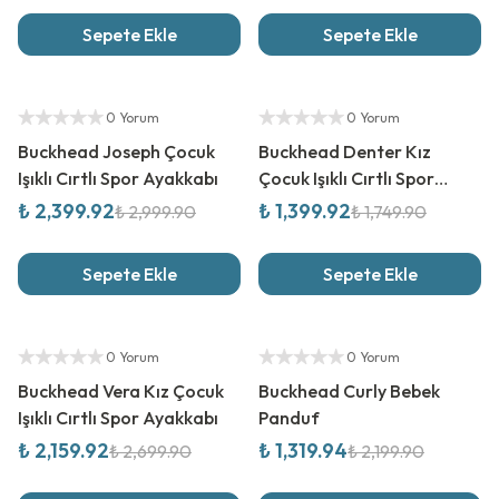
Sepete Ekle
Sepete Ekle
%
20
İndirim
%
20
İndirim
Yetkili Satıcı
Yetkili Satıcı
0 Yorum
0 Yorum
Buckhead Joseph Çocuk
Buckhead Denter Kız
Işıklı Cırtlı Spor Ayakkabı
Çocuk Işıklı Cırtlı Spor
Ayakkabı
₺ 2,399.92
₺ 1,399.92
₺ 2,999.90
₺ 1,749.90
Sepete Ekle
Sepete Ekle
%
20
İndirim
%
40
İndirim
Yetkili Satıcı
Yetkili Satıcı
0 Yorum
0 Yorum
Buckhead Vera Kız Çocuk
Buckhead Curly Bebek
Işıklı Cırtlı Spor Ayakkabı
Panduf
₺ 2,159.92
₺ 1,319.94
₺ 2,699.90
₺ 2,199.90