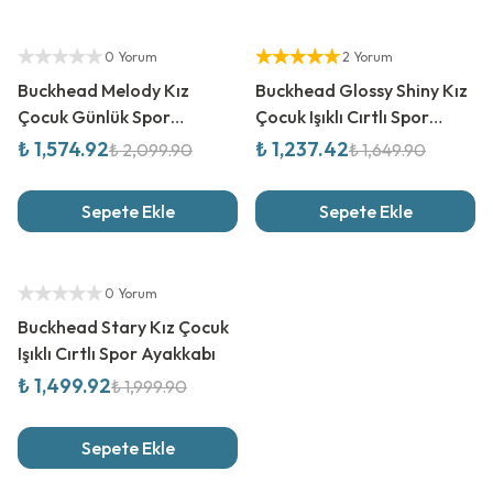
%
25
İndirim
%
25
İndirim
Yetkili Satıcı
Yetkili Satıcı
0 Yorum
2 Yorum
Buckhead Melody Kız
Buckhead Glossy Shiny Kız
Çocuk Günlük Spor
Çocuk Işıklı Cırtlı Spor
Ayakkabı
Ayakkabı
₺ 1,574.92
₺ 1,237.42
₺ 2,099.90
₺ 1,649.90
Sepete Ekle
Sepete Ekle
%
25
İndirim
Yetkili Satıcı
0 Yorum
Buckhead Stary Kız Çocuk
Işıklı Cırtlı Spor Ayakkabı
₺ 1,499.92
₺ 1,999.90
Sepete Ekle