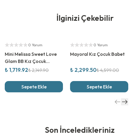
İlginizi Çekebilir
%
20
İndirim
%
50
İndirim
Yetkili Satıcı
Yetkili Satıcı
0 Yorum
0 Yorum
Mini Melissa Sweet Love
Mayoral Kız Çocuk Babet
Glam BB Kız Çocuk
Ayakkabı
₺ 1,719.92
₺ 2,299.50
₺ 2,149.90
₺ 4,599.00
Sepete Ekle
Sepete Ekle
Son İnceledikleriniz