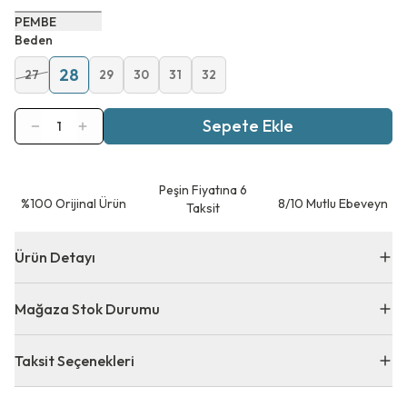
PEMBE
Beden
28
27
29
30
31
32
Sepete Ekle
1
Peşin Fiyatına 6
⁠%100 Orijinal Ürün
8/10 Mutlu Ebeveyn
Taksit
Ürün Detayı
Mağaza Stok Durumu
Taksit Seçenekleri