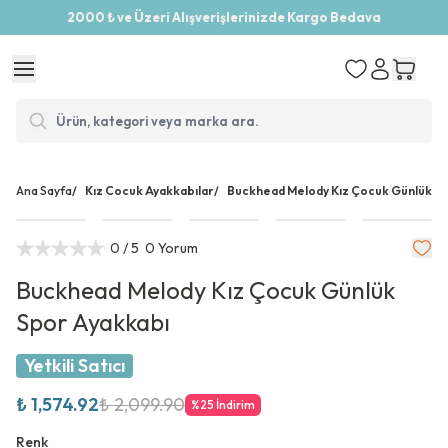
2000 ₺ ve Üzeri Alışverişlerinizde Kargo Bedava
Ana Sayfa
/
Kız Cocuk Ayakkabılar
/
Buckhead Melody Kız Çocuk Günlük S
0
/ 5
0 Yorum
Buckhead Melody Kız Çocuk Günlük
Spor Ayakkabı
Yetkili Satıcı
₺ 1,574.92
₺ 2,099.90
%
25
İndirim
Renk