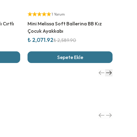
%
20
İndirim
%
20
İn
Yetkili Satıcı
Yetkili S
1 Yorum
 Cırtlı
Mini Melissa Soft Ballerina BB Kız
Mini Me
Çocuk Ayakkabı
Çocuk 
₺ 2,071.92
₺ 2,42
₺ 2,589.90
Sepete Ekle