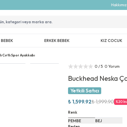
Hakkımı
Z BEBEK
ERKEK BEBEK
KIZ COCUK
ı Cırtlı Spor Ayakkabı
0
/ 5
0 Yorum
Buckhead Neska Çocu
Yetkili Satıcı
₺ 1,599.92
₺ 1,999.90
%
20
İn
Renk
PEMBE
BEJ
Beden