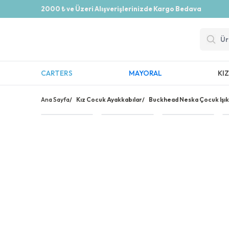
2000 ₺ ve Üzeri Alışverişlerinizde Kargo Bedava
CARTERS
MAYORAL
KI
Ana Sayfa
/
Kız Cocuk Ayakkabılar
/
Buckhead Neska Çocuk Işıkl