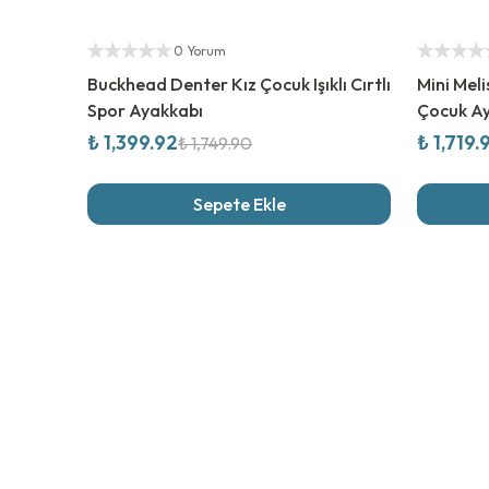
%
20
İndirim
%
20
İndi
Yetkili Satıcı
Yetkili Sat
0 Yorum
Buckhead Denter Kız Çocuk Işıklı Cırtlı
Mini Meli
Spor Ayakkabı
Çocuk A
₺ 1,399.92
₺ 1,719.
₺ 1,749.90
Sepete Ekle
Son İncel