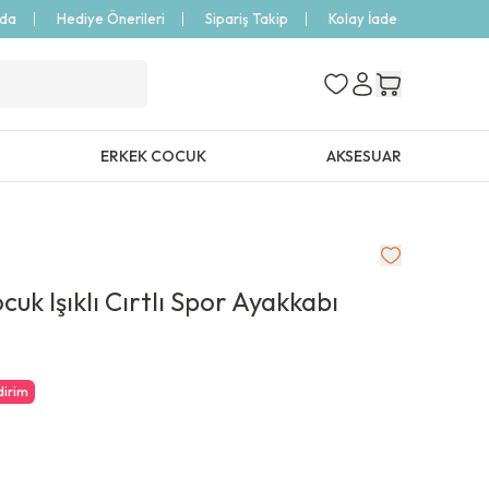
zda
Hediye Önerileri
Sipariş Takip
Kolay İade
ERKEK COCUK
AKSESUAR
k Işıklı Cırtlı Spor Ayakkabı
dirim