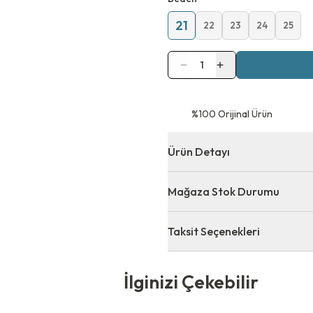
21
22
23
24
25
1
⁠%100 Orijinal Ürün
Ürün Detayı
Mağaza Stok Durumu
Taksit Seçenekleri
 Çekebilir