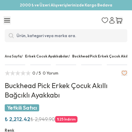
2000 ₺ ve Üzeri Alışverişlerinizde Kargo Bedava
Ana Sayfa
/
Erkek Cocuk Ayakkabılar
/
Buckhead Pick Erkek Çocuk Akıllı B
0
/ 5
0 Yorum
Buckhead Pick Erkek Çocuk Akıllı
Bağcıklı Ayakkabı
Yetkili Satıcı
₺ 2,212.42
₺ 2,949.90
%
25
İndirim
Renk