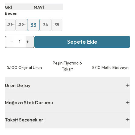
GRİ
MAVİ
Beden
33
31
32
34
35
Sepete Ekle
1
Peşin Fiyatına 6
⁠%100 Orijinal Ürün
8/10 Mutlu Ebeveyn
Taksit
Ürün Detayı
Mağaza Stok Durumu
Taksit Seçenekleri