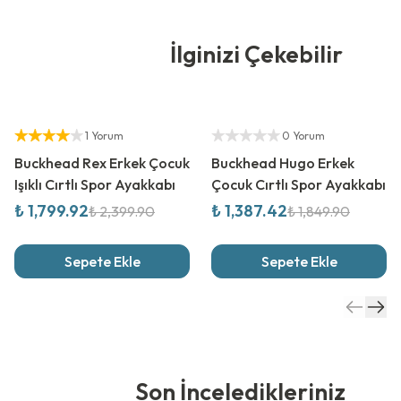
İlginizi Çekebilir
%
25
İndirim
%
25
İndirim
Yetkili Satıcı
Yetkili Satıcı
1 Yorum
0 Yorum
Buckhead Rex Erkek Çocuk
Buckhead Hugo Erkek
Işıklı Cırtlı Spor Ayakkabı
Çocuk Cırtlı Spor Ayakkabı
₺ 1,799.92
₺ 1,387.42
₺ 2,399.90
₺ 1,849.90
Sepete Ekle
Sepete Ekle
Son İnceledikleriniz