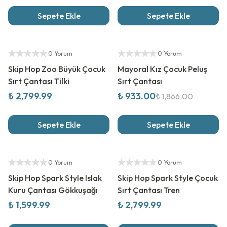
Sepete Ekle
Sepete Ekle
Yetkili Satıcı
%
50
İndirim
Yetkili Satıcı
0 Yorum
0 Yorum
Skip Hop Zoo Büyük Çocuk
Mayoral Kız Çocuk Peluş
Sırt Çantası Tilki
Sırt Çantası
₺ 2,799.99
₺ 933.00
₺ 1,866.00
Sepete Ekle
Sepete Ekle
Yetkili Satıcı
Yetkili Satıcı
0 Yorum
0 Yorum
Skip Hop Spark Style Islak
Skip Hop Spark Style Çocuk
Kuru Çantası Gökkuşağı
Sırt Çantası Tren
₺ 1,599.99
₺ 2,799.99