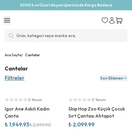
2000 ₺ ve Üzeri Alışverişlerinizde Kargo Bedava
Ana Sayfa
/
Cantalar
Cantalar
Filtreler
Son Eklenen
%
25
İndirim
Yetkili Satıcı
Yetkili Satıcı
0 Yorum
0 Yorum
Igor Ane Askılı Kadın
Skip Hop Zoo Küçük Çocuk
Çanta
Sırt Çantası Ahtapot
₺ 1,949.93
₺ 2,099.99
₺ 2,599.90