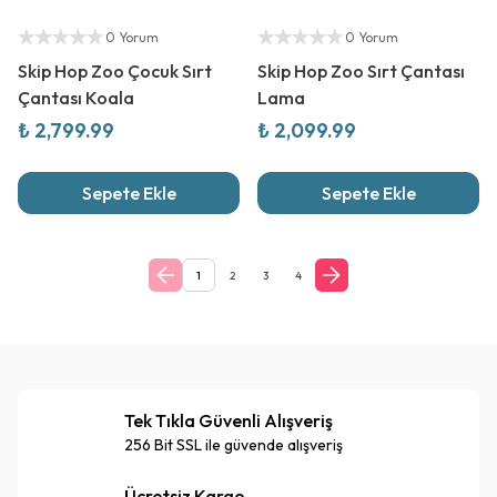
Yetkili Satıcı
Yetkili Satıcı
0 Yorum
0 Yorum
Skip Hop Zoo Çocuk Sırt
Skip Hop Zoo Sırt Çantası
Çantası Koala
Lama
₺ 2,799.99
₺ 2,099.99
Sepete Ekle
Sepete Ekle
1
2
3
4
Tek Tıkla Güvenli Alışveriş
256 Bit SSL ile güvende alışveriş
Ücretsiz Kargo