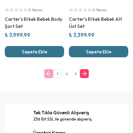
Yeni Sezon
Yeni Sezon
Yetkili Satıcı
Yetkili Satıcı
0 Yorum
0 Yorum
Carter's Erkek Bebek Body
Carter's Erkek Bebek Alt
Şort Set
Üst Set
₺ 3,999.99
₺ 3,399.99
Sepete Ekle
Sepete Ekle
1
2
3
Tek Tıkla Güvenli Alışveriş
256 Bit SSL ile güvende alışveriş
Ücretsiz Kargo