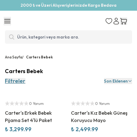
2000 ₺ ve Üzeri Alışverişlerinizde Kargo Bedava
Ana Sayfa
/
Carters Bebek
Carters Bebek
Filtreler
Son Eklenen
Yeni Sezon
Yeni Sezon
Yetkili Satıcı
Yetkili Satıcı
0 Yorum
0 Yorum
Carter's Erkek Bebek
Carter's Kız Bebek Güneş
Pijama Set 4'lü Paket
Koruyucu Mayo
₺ 3,299.99
₺ 2,499.99