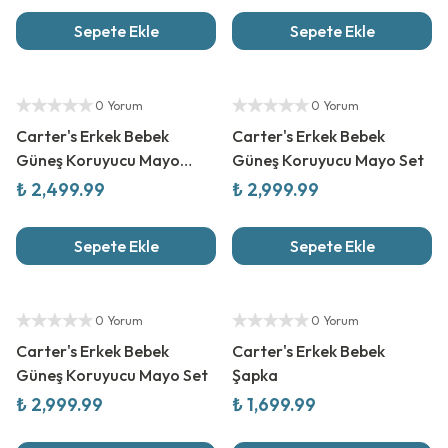
Sepete Ekle
Sepete Ekle
Yeni Sezon
Yeni Sezon
Yetkili Satıcı
Yetkili Satıcı
0 Yorum
0 Yorum
Carter's Erkek Bebek
Carter's Erkek Bebek
Güneş Koruyucu Mayo
Güneş Koruyucu Mayo Set
Tulum
₺ 2,499.99
₺ 2,999.99
Sepete Ekle
Sepete Ekle
Yeni Sezon
Yeni Sezon
Yetkili Satıcı
Yetkili Satıcı
0 Yorum
0 Yorum
Carter's Erkek Bebek
Carter's Erkek Bebek
Güneş Koruyucu Mayo Set
Şapka
₺ 2,999.99
₺ 1,699.99