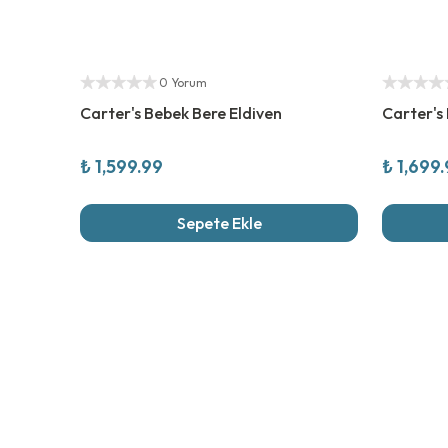
Yetkili Satıcı
Yetkili Sat
0 Yorum
Carter's Bebek Bere Eldiven
Carter's
₺ 1,599.99
₺ 1,699
Sepete Ekle
Son İncel