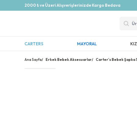
2000 ₺ ve Üzeri Alışverişlerinizde Kargo Bedava
CARTERS
MAYORAL
KI
Ana Sayfa
/
Erkek Bebek Aksesuarlar
/
Carter's Bebek Şapka S