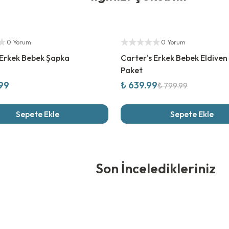
ıcı
%
20
İndirim
Yetkili Satıcı
0 Yorum
0 Yorum
 Erkek Bebek Şapka
Carter's Erkek Bebek Eldiven 
Paket
.99
₺ 639.99
₺ 799.99
Sepete Ekle
Sepete Ekle
edikleriniz