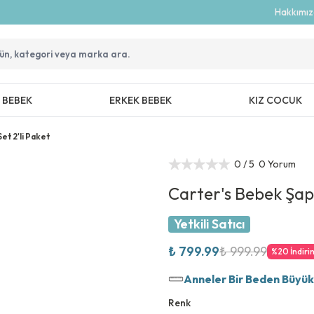
Hakkımı
Z BEBEK
ERKEK BEBEK
KIZ COCUK
et 2'li Paket
0
/ 5
0 Yorum
Carter's Bebek Şapk
Yetkili Satıcı
₺ 799.99
₺ 999.99
%
20
İndiri
Anneler Bir Beden Büyük T
Renk