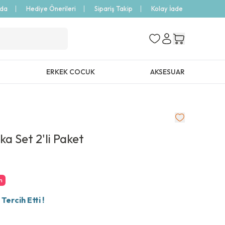
zda
Hediye Önerileri
Sipariş Takip
Kolay İade
ERKEK COCUK
AKSESUAR
a Set 2'li Paket
m
ercih Etti !