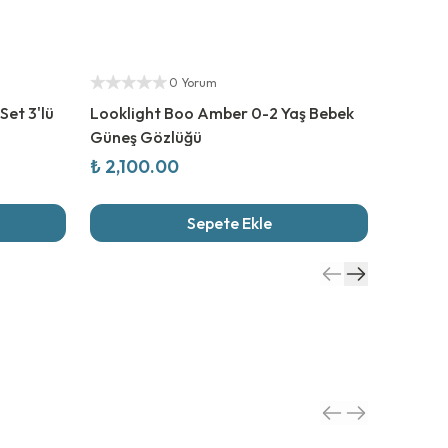
Yetkili Satıcı
Yetkili S
0 Yorum
Set 3'lü
Looklight Boo Amber 0-2 Yaş Bebek
Looklig
Güneş Gözlüğü
Bebek 
₺ 2,100.00
₺ 2,10
Sepete Ekle