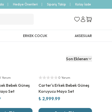
zda
Hediye Önerileri
Sipariş Takip
Kolay İade
ERKEK COCUK
AKSESUAR
Son Eklenen
Yeni Sezon
Yetkili Satıcı
0 Yorum
0 Yorum
rkek Bebek Güneş
Carter's Erkek Bebek Güneş
ayo Set
Koruyucu Mayo Set
9
₺ 2,999.99