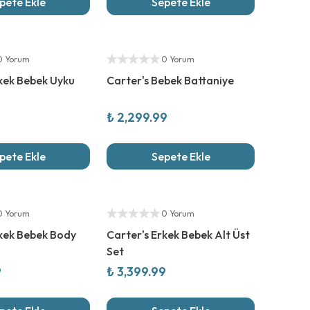
pete Ekle
Sepete Ekle
Yeni Sezon
Yetkili Satıcı
0 Yorum
0 Yorum
rkek Bebek Uyku
Carter's Bebek Battaniye
₺ 2,299.99
pete Ekle
Sepete Ekle
Yeni Sezon
Yetkili Satıcı
0 Yorum
0 Yorum
rkek Bebek Body
Carter's Erkek Bebek Alt Üst
Set
9
₺ 3,399.99