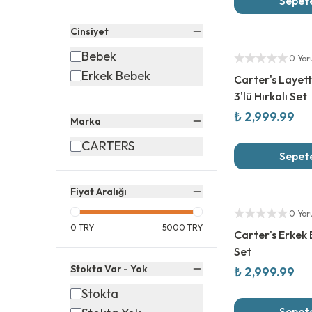
LACİVERT
Sepete
MAVİ
Cinsiyet
SARI
Yeni Sezon
Yetkili Satıcı
Bebek
TURKUAZ
0 Yo
Erkek Bebek
TURUNCU
Carter's Layet
3'lü Hırkalı Set
YEŞİL
₺ 2,999.99
Marka
CARTERS
Sepete
Fiyat Aralığı
Yeni Sezon
Yetkili Satıcı
0 Yo
0
TRY
5000
TRY
Carter's Erkek
Set
Stokta Var - Yok
₺ 2,999.99
Stokta
Sepete