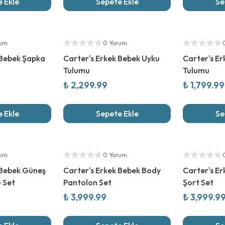
 Ekle
Sepete Ekle
Se
Yeni Sezon
Yeni Sezon
Yetkili Satıcı
Yetkili Satıcı
rum
0 Yorum
 Bebek Şapka
Carter's Erkek Bebek Uyku
Carter's E
Tulumu
Tulumu
₺ 2,299.99
₺ 1,799.99
 Ekle
Sepete Ekle
Se
Yeni Sezon
Yeni Sezon
Yetkili Satıcı
Yetkili Satıcı
rum
0 Yorum
 Bebek Güneş
Carter's Erkek Bebek Body
Carter's E
 Set
Pantolon Set
Şort Set
₺ 3,999.99
₺ 3,999.9