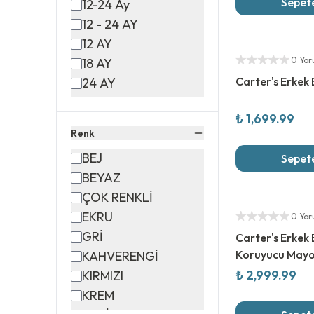
Sepete
12-24 Ay
12 - 24 AY
Yeni Sezon
12 AY
Yetkili Satıcı
0 Yo
18 AY
Carter's Erkek
24 AY
3 - 12 AY
₺ 1,699.99
3 - 9 AY
Renk
3 AY
BEJ
Sepete
6 AY
BEYAZ
9 AY
ÇOK RENKLİ
Yeni Sezon
TEK BEDEN
Yetkili Satıcı
EKRU
0 Yo
YENİDOGAN
GRİ
Carter's Erkek
Koruyucu Mayo
KAHVERENGİ
₺ 2,999.99
KIRMIZI
KREM