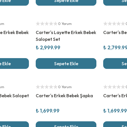
 Ekle
Sepete Ekle
Se
Yeni Sezon
Yeni Sezon
Yetkili Satıcı
Yetkili Satıcı
rum
0 Yorum
te Erkek Bebek
Carter's Layette Erkek Bebek
Carter's Be
Salopet Set
₺ 2,999.99
₺ 2,799.9
 Ekle
Sepete Ekle
Se
Yeni Sezon
Yeni Sezon
Yetkili Satıcı
Yetkili Satıcı
rum
0 Yorum
 Bebek Salopet
Carter's Erkek Bebek Şapka
Carter's E
₺ 1,699.99
₺ 1,699.99
 Ekle
Sepete Ekle
Se