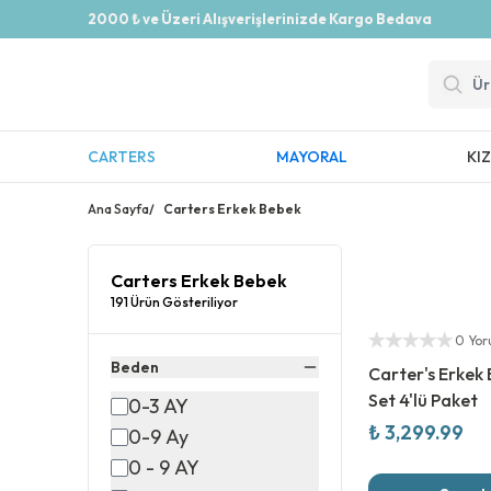
2000 ₺ ve Üzeri Alışverişlerinizde Kargo Bedava
CARTERS
MAYORAL
KI
Ana Sayfa
/
Carters Erkek Bebek
Carters Erkek Bebek
191 Ürün Gösteriliyor
Yeni Sezon
Yetkili Satıcı
0 Yo
Beden
Carter's Erkek
Set 4'lü Paket
0-3 AY
₺ 3,299.99
0-9 Ay
0 - 9 AY