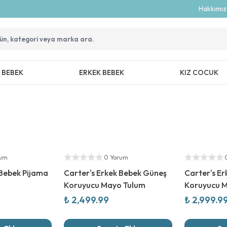
Hakkımı
Z BEBEK
ERKEK BEBEK
KIZ COCUK
Yeni Sezon
Yeni Sezon
Yetkili Satıcı
Yetkili Satıcı
rum
0 Yorum
 Bebek Pijama
Carter's Erkek Bebek Güneş
Carter's E
Koruyucu Mayo Tulum
Koruyucu M
₺ 2,499.99
₺ 2,999.9