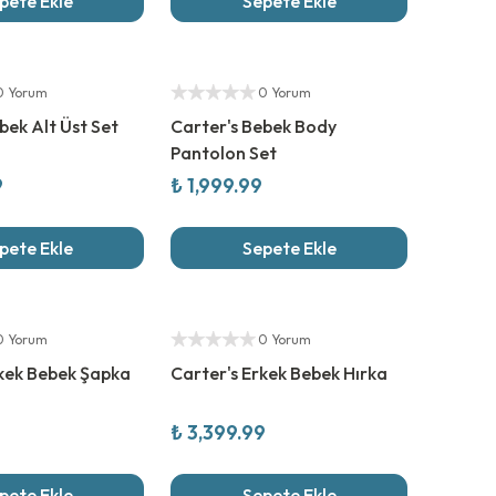
pete Ekle
Sepete Ekle
Yeni Sezon
Yetkili Satıcı
0 Yorum
0 Yorum
bek Alt Üst Set
Carter's Bebek Body
Pantolon Set
9
₺ 1,999.99
pete Ekle
Sepete Ekle
Yeni Sezon
Yetkili Satıcı
0 Yorum
0 Yorum
rkek Bebek Şapka
Carter's Erkek Bebek Hırka
₺ 3,399.99
pete Ekle
Sepete Ekle