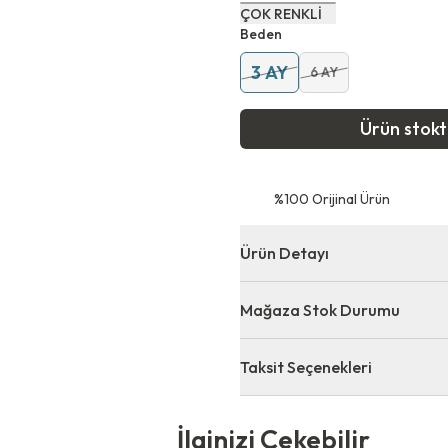
ÇOK RENKLİ
Beden
3 AY
6 AY
Ürün stok
⁠%100 Orijinal Ürün
Ürün Detayı
Mağaza Stok Durumu
Taksit Seçenekleri
 Çekebilir