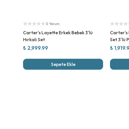
Yetkili Satıcı
%
20
İndi
Yetkili Sat
0 Yorum
Carter's Layette Erkek Bebek 3'lü
Carter's 
Hırkalı Set
Set 3'lü 
₺ 2,999.99
₺ 1,919.
Sepete Ekle
Son İncel