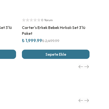
%
20
İndirim
Yetkili Satıcı
0 Yorum
et 3'lü
Carter's Erkek Bebek Hırkalı Set 3'lü
Paket
₺ 1,999.99
₺ 2,499.99
Sepete Ekle