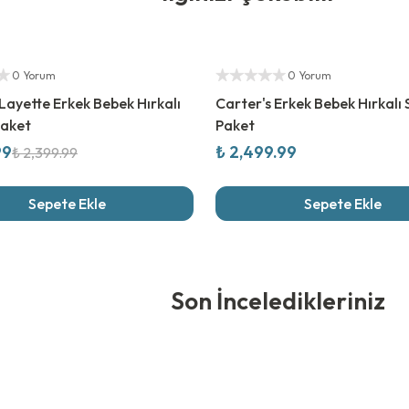
rim
Yetkili Satıcı
ıcı
0 Yorum
0 Yorum
Layette Erkek Bebek Hırkalı
Carter's Erkek Bebek Hırkalı S
Paket
Paket
99
₺ 2,499.99
₺ 2,399.99
Sepete Ekle
Sepete Ekle
edikleriniz