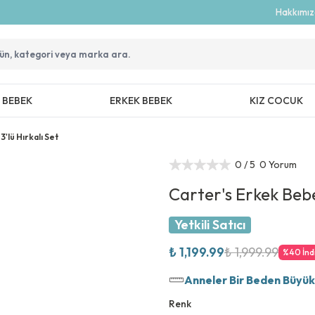
Hakkımı
Z BEBEK
ERKEK BEBEK
KIZ COCUK
'lü Hırkalı Set
0
/ 5
0 Yorum
Carter's Erkek Bebe
Yetkili Satıcı
₺ 1,199.99
₺ 1,999.99
%
40
İnd
Anneler Bir Beden Büyük T
Renk