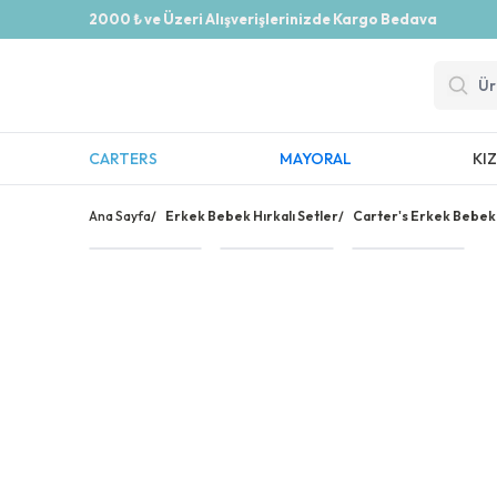
2000 ₺ ve Üzeri Alışverişlerinizde Kargo Bedava
CARTERS
MAYORAL
KI
Ana Sayfa
/
Erkek Bebek Hırkalı Setler
/
Carter's Erkek Bebek 3