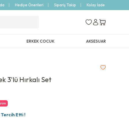
zda
Hediye Önerileri
Sipariş Takip
Kolay İade
ERKEK COCUK
AKSESUAR
k 3'lü Hırkalı Set
irim
ercih Etti !