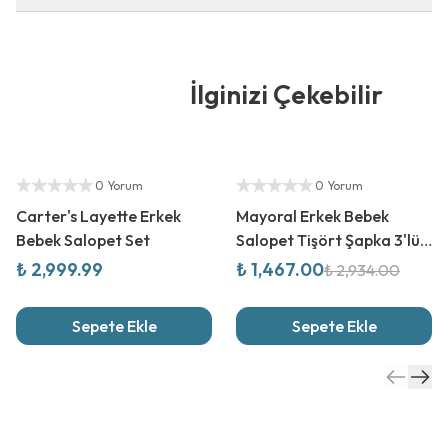
İlginizi Çekebilir
Yetkili Satıcı
%
50
İndirim
Yetkili Satıcı
0 Yorum
0 Yorum
Carter's Layette Erkek
Mayoral Erkek Bebek
Bebek Salopet Set
Salopet Tişört Şapka 3'lü
Set
₺ 2,999.99
₺ 1,467.00
₺ 2,934.00
Sepete Ekle
Sepete Ekle