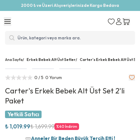
2000 ₺ ve Üzeri Alışverişlerinizde Kargo Bedava
Ana Sayfa
/
Erkek Bebek Alt Üst Setler
/
Carter's Erkek Bebek Alt Üst Set 
0
/ 5
0 Yorum
Carter's Erkek Bebek Alt Üst Set 2'li
Paket
Yetkili Satıcı
₺ 1,019.99
₺ 1,699.99
%
40
İndirim
Anneler Bir Beden Büyük Tercih Etti !