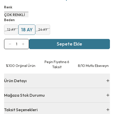
Renk
ÇOK RENKLİ
Beden
18 AY
12 AY
24 AY
Sepete Ekle
1
Peşin Fiyatına 6
⁠%100 Orijinal Ürün
8/10 Mutlu Ebeveyn
Taksit
Ürün Detayı
Mağaza Stok Durumu
Taksit Seçenekleri