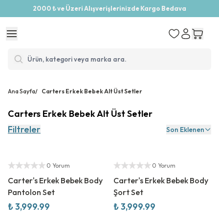
2000 ₺ ve Üzeri Alışverişlerinizde Kargo Bedava
Ana Sayfa
/
Carters Erkek Bebek Alt Üst Setler
Carters Erkek Bebek Alt Üst Setler
Filtreler
Son Eklenen
Yeni Sezon
Yeni Sezon
Yetkili Satıcı
Yetkili Satıcı
0 Yorum
0 Yorum
Carter's Erkek Bebek Body
Carter's Erkek Bebek Body
Pantolon Set
Şort Set
₺ 3,999.99
₺ 3,999.99