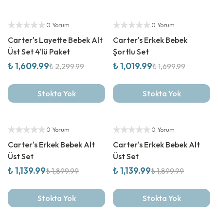
%
30
İndirim
%
40
İndirim
Yetkili Satıcı
Yetkili Satıcı
0 Yorum
0 Yorum
Carter's Layette Bebek Alt
Carter's Erkek Bebek
Üst Set 4'lü Paket
Şortlu Set
₺ 1,609.99
₺ 1,019.99
₺ 2,299.99
₺ 1,699.99
Stokta Yok
Stokta Yok
%
40
İndirim
%
40
İndirim
Yetkili Satıcı
Yetkili Satıcı
0 Yorum
0 Yorum
Carter's Erkek Bebek Alt
Carter's Erkek Bebek Alt
Üst Set
Üst Set
₺ 1,139.99
₺ 1,139.99
₺ 1,899.99
₺ 1,899.99
Stokta Yok
Stokta Yok