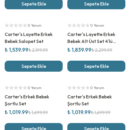
Sepete Ekle
Sepete Ekle
%
30
İndirim
%
20
İndirim
Yetkili Satıcı
Yetkili Satıcı
0 Yorum
0 Yorum
Carter's Layette Erkek
Carter's Layette Erkek
Bebek Salopet Set
Bebek Alt Üst Set 4'lü
Paket
₺ 1,539.99
₺ 1,839.99
₺ 2,199.99
₺ 2,299.99
Sepete Ekle
Sepete Ekle
%
40
İndirim
%
40
İndirim
Yetkili Satıcı
Yetkili Satıcı
0 Yorum
0 Yorum
Carter's Erkek Bebek
Carter's Erkek Bebek
Şortlu Set
Şortlu Set
₺ 1,019.99
₺ 1,019.99
₺ 1,699.99
₺ 1,699.99
Sepete Ekle
Sepete Ekle