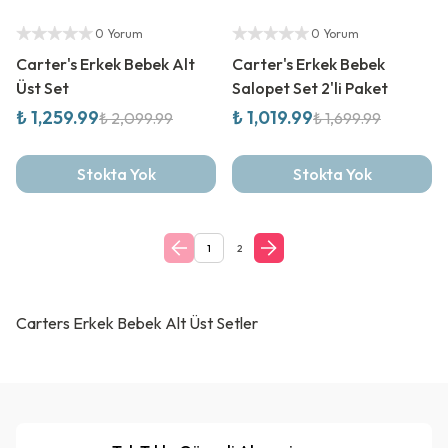
%
40
İndirim
%
40
İndirim
Yetkili Satıcı
Yetkili Satıcı
0 Yorum
0 Yorum
Carter's Erkek Bebek Alt
Carter's Erkek Bebek
Üst Set
Salopet Set 2'li Paket
₺ 1,259.99
₺ 1,019.99
₺ 2,099.99
₺ 1,699.99
Stokta Yok
Stokta Yok
1
2
Carters Erkek Bebek Alt Üst Setler