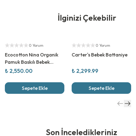
İlginizi Çekebilir
Yetkili Satıcı
0 Yorum
0 Yorum
Ecocotton Nina Organik
Carter's Bebek Battaniye
Pamuk Baskılı Bebek
Nevresim Seti
₺ 2,550.00
₺ 2,299.99
Sepete Ekle
Sepete Ekle
Son İnceledikleriniz