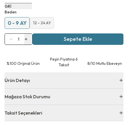
GRİ
Beden
0 - 9 AY
12 - 24 AY
Sepete Ekle
1
Peşin Fiyatına 6
⁠%100 Orijinal Ürün
8/10 Mutlu Ebeveyn
Taksit
Ürün Detayı
Mağaza Stok Durumu
Taksit Seçenekleri