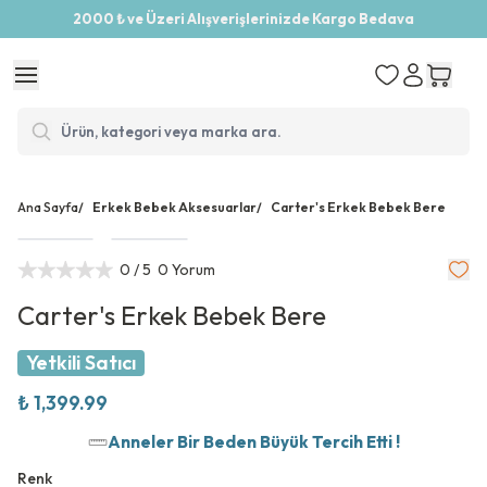
2000 ₺ ve Üzeri Alışverişlerinizde Kargo Bedava
Ana Sayfa
/
Erkek Bebek Aksesuarlar
/
Carter's Erkek Bebek Bere
0
/ 5
0 Yorum
Carter's Erkek Bebek Bere
Yetkili Satıcı
₺ 1,399.99
Anneler Bir Beden Büyük Tercih Etti !
Renk