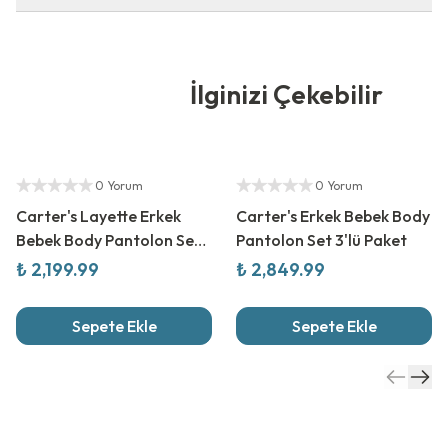
İlginizi Çekebilir
Yetkili Satıcı
Yetkili Satıcı
0 Yorum
0 Yorum
Carter's Layette Erkek
Carter's Erkek Bebek Body
Bebek Body Pantolon Set
Pantolon Set 3'lü Paket
3Lü Paket
₺ 2,199.99
₺ 2,849.99
Sepete Ekle
Sepete Ekle