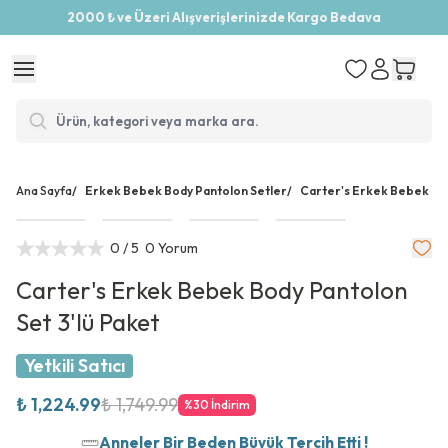
2000 ₺ ve Üzeri Alışverişlerinizde Kargo Bedava
Ana Sayfa
/
Erkek Bebek Body Pantolon Setler
/
Carter's Erkek Bebek Bod
0
/ 5
0 Yorum
Carter's Erkek Bebek Body Pantolon
Set 3'lü Paket
Yetkili Satıcı
₺ 1,224.99
₺ 1,749.99
%
30
İndirim
Anneler Bir Beden Büyük Tercih Etti !