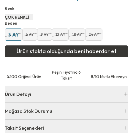
Renk
ÇOK RENKLİ
Beden
3 AY
6 AY
9 AY
12 AY
18 AY
24 AY
Ürün stokta olduğunda beni haberdar et
Peşin Fiyatına 6
⁠%100 Orijinal Ürün
8/10 Mutlu Ebeveyn
Taksit
Ürün Detayı
Mağaza Stok Durumu
Taksit Seçenekleri