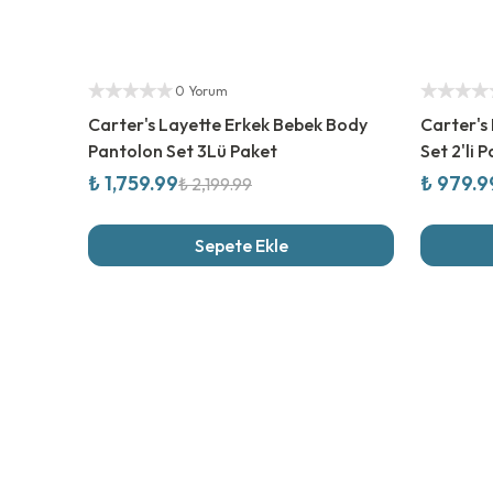
%
20
İndirim
%
30
İndi
Yetkili Satıcı
Yetkili Sat
0 Yorum
Carter's Layette Erkek Bebek Body
Carter's
Pantolon Set 3Lü Paket
Set 2'li 
₺ 1,759.99
₺ 979.9
₺ 2,199.99
Sepete Ekle
Son İncel