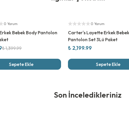
rim
Yetkili Satıcı
ıcı
0 Yorum
0 Yorum
 Erkek Bebek Body Pantolon
Carter's Layette Erkek Bebe
Paket
Pantolon Set 3Lü Paket
9
₺ 2,199.99
₺ 1,399.99
Sepete Ekle
Sepete Ekle
edikleriniz