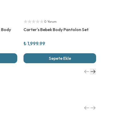
Yetkili Satıcı
Yetkili S
0 Yorum
k Body
Carter's Bebek Body Pantolon Set
Carter'
Set 3'l
₺ 1,999.99
₺ 2,84
Sepete Ekle