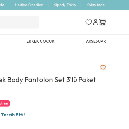
zda
Hediye Önerileri
Sipariş Takip
Kolay İade
ERKEK COCUK
AKSESUAR
ek Body Pantolon Set 3'lü Paket
ndirim
ercih Etti !