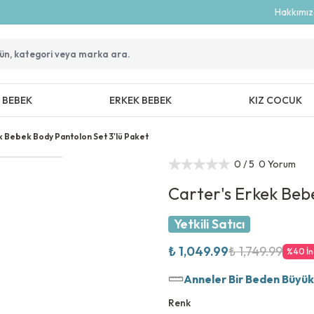
Hakkımı
Z BEBEK
ERKEK BEBEK
KIZ COCUK
k Bebek Body Pantolon Set 3'lü Paket
0
/ 5
0 Yorum
Carter's Erkek Beb
Yetkili Satıcı
₺ 1,049.99
₺ 1,749.99
%
40
İ
Anneler Bir Beden Büyük T
Renk