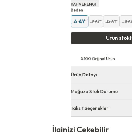
KAHVERENGİ
Beden
6 AY
9 AY
12 AY
18 A
Ürün stok
⁠%100 Orijinal Ürün
Ürün Detayı
Mağaza Stok Durumu
Taksit Seçenekleri
 Çekebilir