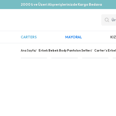
2000 ₺ ve Üzeri Alışverişlerinizde Kargo Bedava
CARTERS
MAYORAL
KI
Ana Sayfa
/
Erkek Bebek Body Pantolon Setler
/
Carter's Erke