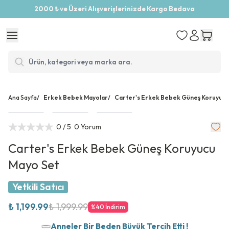
2000 ₺ ve Üzeri Alışverişlerinizde Kargo Bedava
Ana Sayfa
/
Erkek Bebek Mayolar
/
Carter's Erkek Bebek Güneş Koruyucu
0
/ 5
0 Yorum
Carter's Erkek Bebek Güneş Koruyucu
Mayo Set
Yetkili Satıcı
₺ 1,199.99
₺ 1,999.99
%
40
İndirim
Anneler Bir Beden Büyük Tercih Etti !