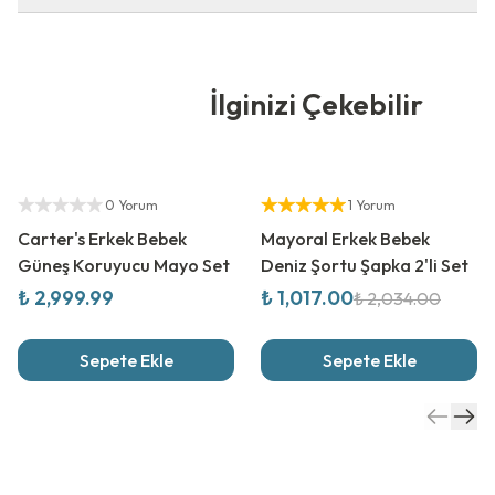
İlginizi Çekebilir
Yetkili Satıcı
%
50
İndirim
Yetkili Satıcı
0 Yorum
1 Yorum
Carter's Erkek Bebek
Mayoral Erkek Bebek
Güneş Koruyucu Mayo Set
Deniz Şortu Şapka 2'li Set
₺ 2,999.99
₺ 1,017.00
₺ 2,034.00
Sepete Ekle
Sepete Ekle