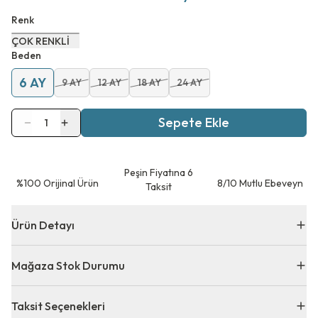
Renk
ÇOK RENKLİ
Beden
6 AY
9 AY
12 AY
18 AY
24 AY
Sepete Ekle
1
Peşin Fiyatına 6
⁠%100 Orijinal Ürün
8/10 Mutlu Ebeveyn
Taksit
Ürün Detayı
Mağaza Stok Durumu
Taksit Seçenekleri