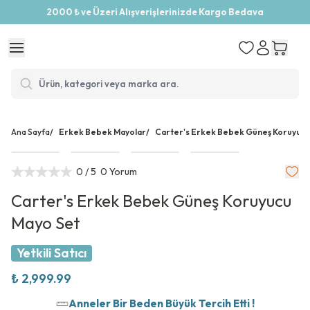
2000 ₺ ve Üzeri Alışverişlerinizde Kargo Bedava
Ana Sayfa
/
Erkek Bebek Mayolar
/
Carter's Erkek Bebek Güneş Koruyucu
0
/ 5
0 Yorum
Carter's Erkek Bebek Güneş Koruyucu
Mayo Set
Yetkili Satıcı
₺ 2,999.99
Anneler Bir Beden Büyük Tercih Etti !