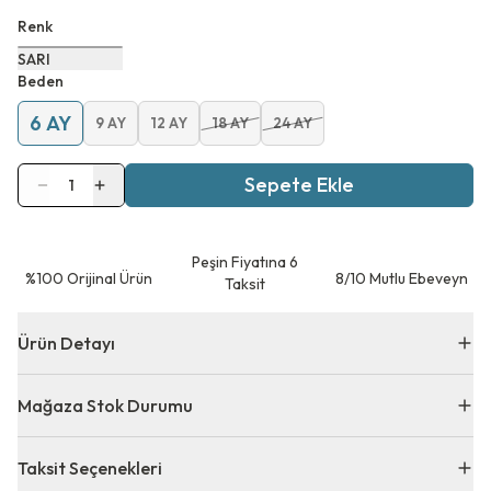
Renk
SARI
Beden
6 AY
9 AY
12 AY
18 AY
24 AY
Sepete Ekle
1
Peşin Fiyatına 6
⁠%100 Orijinal Ürün
8/10 Mutlu Ebeveyn
Taksit
Ürün Detayı
Mağaza Stok Durumu
Taksit Seçenekleri