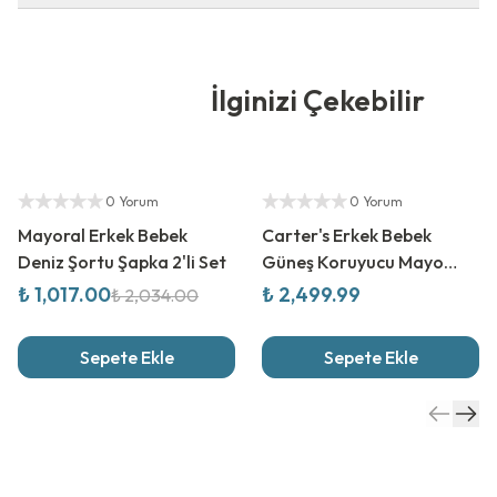
İlginizi Çekebilir
%
50
İndirim
Yetkili Satıcı
Yetkili Satıcı
0 Yorum
0 Yorum
Mayoral Erkek Bebek
Carter's Erkek Bebek
Deniz Şortu Şapka 2'li Set
Güneş Koruyucu Mayo
Tulum
₺ 1,017.00
₺ 2,499.99
₺ 2,034.00
Sepete Ekle
Sepete Ekle