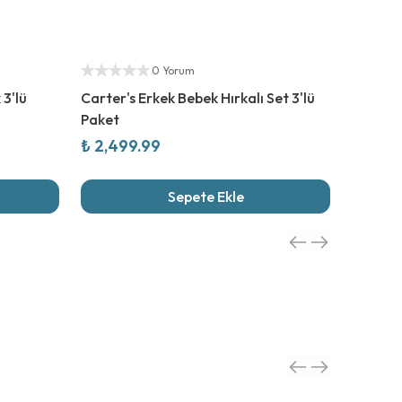
Yetkili Satıcı
0 Yorum
 3'lü
Carter's Erkek Bebek Hırkalı Set 3'lü
Paket
₺ 2,499.99
Sepete Ekle