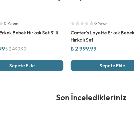
rim
Yetkili Satıcı
ıcı
0 Yorum
0 Yorum
Erkek Bebek Hırkalı Set 3'lü
Carter's Layette Erkek Bebek
Hırkalı Set
.99
₺ 2,999.99
₺ 2,499.99
Sepete Ekle
Sepete Ekle
edikleriniz