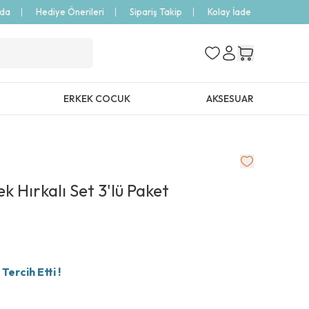
zda
Hediye Önerileri
Sipariş Takip
Kolay İade
ERKEK COCUK
AKSESUAR
k Hırkalı Set 3'lü Paket
ercih Etti !