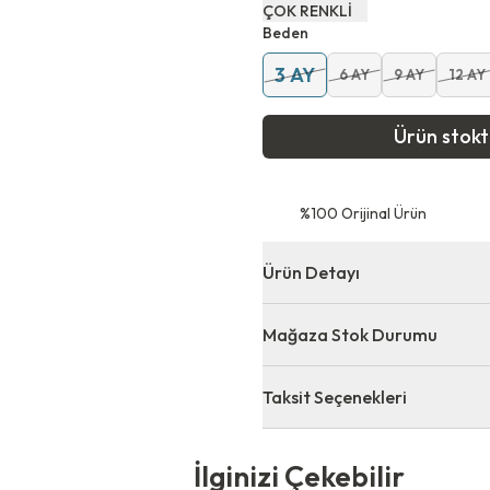
ÇOK RENKLİ
Beden
3 AY
6 AY
9 AY
12 AY
Ürün stok
⁠%100 Orijinal Ürün
Ürün Detayı
Mağaza Stok Durumu
Taksit Seçenekleri
 Çekebilir