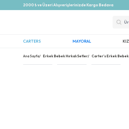
2000 ₺ ve Üzeri Alışverişlerinizde Kargo Bedava
CARTERS
MAYORAL
KI
Ana Sayfa
/
Erkek Bebek Hırkalı Setler
/
Carter's Erkek Bebek H