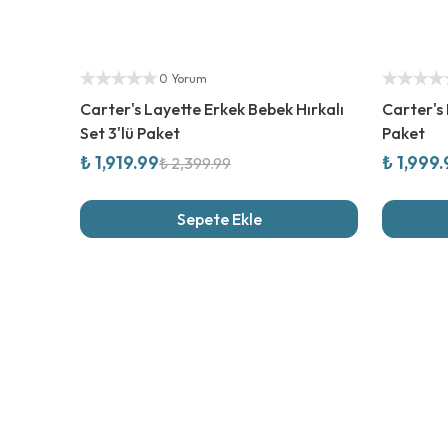
%
20
İndirim
%
20
İndi
Yetkili Satıcı
Yetkili Sat
0 Yorum
Carter's Layette Erkek Bebek Hırkalı
Carter's 
Set 3'lü Paket
Paket
₺ 1,919.99
₺ 1,999
₺ 2,399.99
Sepete Ekle
Son İncel