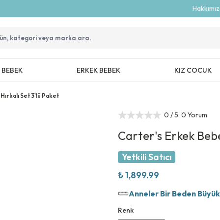
Hakkımı
Z BEBEK
ERKEK BEBEK
KIZ COCUK
ırkalı Set 3'lü Paket
0
/ 5
0 Yorum
Carter's Erkek Bebe
Yetkili Satıcı
₺ 1,899.99
Anneler Bir Beden Büyük T
Renk