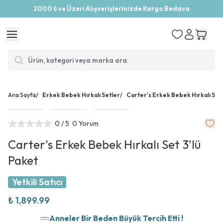
2000 ₺ ve Üzeri Alışverişlerinizde Kargo Bedava
Ana Sayfa
/
Erkek Bebek Hırkalı Setler
/
Carter's Erkek Bebek Hırkalı Set 
0
/ 5
0 Yorum
Carter's Erkek Bebek Hırkalı Set 3'lü
Paket
Yetkili Satıcı
₺ 1,899.99
Anneler Bir Beden Büyük Tercih Etti !