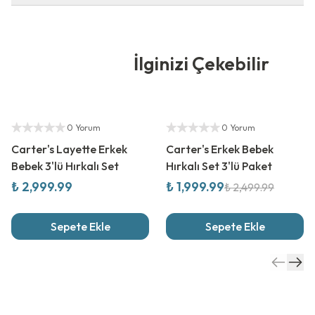
İlginizi Çekebilir
Yetkili Satıcı
%
20
İndirim
Yetkili Satıcı
0 Yorum
0 Yorum
Carter's Layette Erkek
Carter's Erkek Bebek
Bebek 3'lü Hırkalı Set
Hırkalı Set 3'lü Paket
₺ 2,999.99
₺ 1,999.99
₺ 2,499.99
Sepete Ekle
Sepete Ekle