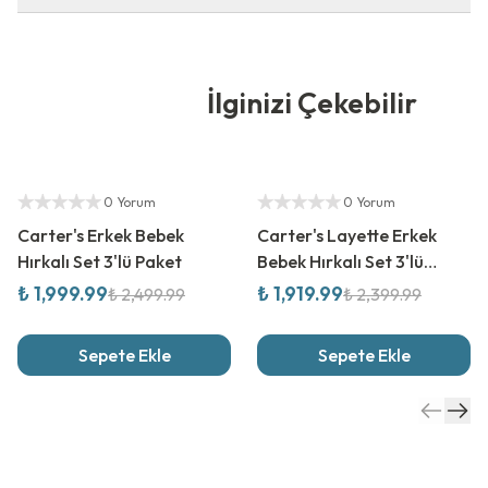
İlginizi Çekebilir
%
20
İndirim
%
20
İndirim
Yetkili Satıcı
Yetkili Satıcı
0 Yorum
0 Yorum
Carter's Erkek Bebek
Carter's Layette Erkek
Hırkalı Set 3'lü Paket
Bebek Hırkalı Set 3'lü
Paket
₺ 1,999.99
₺ 1,919.99
₺ 2,499.99
₺ 2,399.99
Sepete Ekle
Sepete Ekle