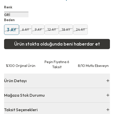
Renk
GRİ
Beden
3 AY
6 AY
9 AY
12 AY
18 AY
24 AY
Ürün stokta olduğunda beni haberdar et
Peşin Fiyatına 6
⁠%100 Orijinal Ürün
8/10 Mutlu Ebeveyn
Taksit
Ürün Detayı
Mağaza Stok Durumu
Taksit Seçenekleri