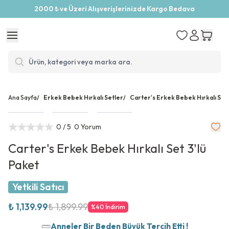
2000 ₺ ve Üzeri Alışverişlerinizde Kargo Bedava
Ana Sayfa
/
Erkek Bebek Hırkalı Setler
/
Carter's Erkek Bebek Hırkalı Set 
0
/ 5
0 Yorum
Carter's Erkek Bebek Hırkalı Set 3'lü
Paket
Yetkili Satıcı
₺ 1,139.99
₺ 1,899.99
%
40
İndirim
Anneler Bir Beden Büyük Tercih Etti !