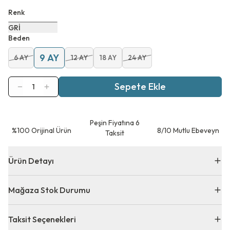
Renk
GRİ
Beden
9 AY
6 AY
12 AY
18 AY
24 AY
Sepete Ekle
1
Peşin Fiyatına 6
⁠%100 Orijinal Ürün
8/10 Mutlu Ebeveyn
Taksit
Ürün Detayı
Mağaza Stok Durumu
Taksit Seçenekleri