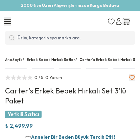
2000 ₺ ve Üzeri Alışverişlerinizde Kargo Bedava
Ana Sayfa
/
Erkek Bebek Hırkalı Setler
/
Carter's Erkek Bebek Hırkalı Set 
0
/ 5
0 Yorum
Carter's Erkek Bebek Hırkalı Set 3'lü
Paket
Yetkili Satıcı
₺ 2,499.99
Anneler Bir Beden Büyük Tercih Etti !