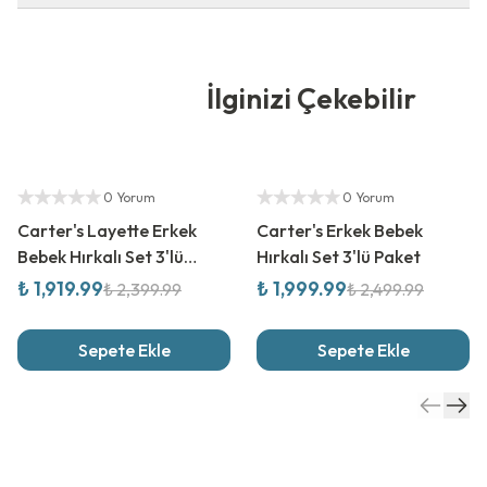
İlginizi Çekebilir
%
20
İndirim
%
20
İndirim
Yetkili Satıcı
Yetkili Satıcı
0 Yorum
0 Yorum
Carter's Layette Erkek
Carter's Erkek Bebek
Bebek Hırkalı Set 3'lü
Hırkalı Set 3'lü Paket
Paket
₺ 1,919.99
₺ 1,999.99
₺ 2,399.99
₺ 2,499.99
Sepete Ekle
Sepete Ekle