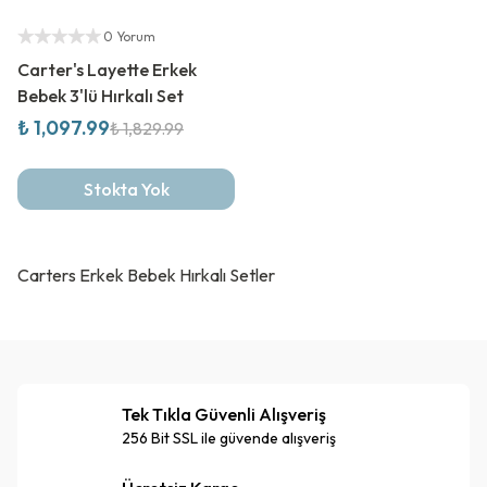
%
40
İndirim
Yetkili Satıcı
0 Yorum
Carter's Layette Erkek
Bebek 3'lü Hırkalı Set
₺ 1,097.99
₺ 1,829.99
Stokta Yok
Carters Erkek Bebek Hırkalı Setler
Tek Tıkla Güvenli Alışveriş
256 Bit SSL ile güvende alışveriş