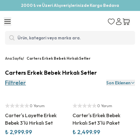
2000 ₺ ve Üzeri Alışverişlerinizde Kargo Bedava
Ana Sayfa
/
Carters Erkek Bebek Hırkalı Setler
Carters Erkek Bebek Hırkalı Setler
Filtreler
Son Eklenen
Yeni Sezon
Yeni Sezon
Yetkili Satıcı
Yetkili Satıcı
0 Yorum
0 Yorum
Carter's Layette Erkek
Carter's Erkek Bebek
Bebek 3'lü Hırkalı Set
Hırkalı Set 3'lü Paket
₺ 2,999.99
₺ 2,499.99