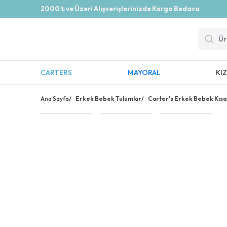
2000 ₺ ve Üzeri Alışverişlerinizde Kargo Bedava
CARTERS
MAYORAL
KI
Ana Sayfa
/
Erkek Bebek Tulumlar
/
Carter's Erkek Bebek Kısa