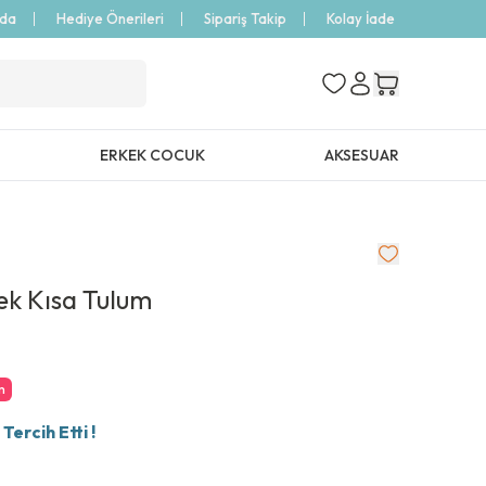
zda
Hediye Önerileri
Sipariş Takip
Kolay İade
ERKEK COCUK
AKSESUAR
ek Kısa Tulum
m
ercih Etti !