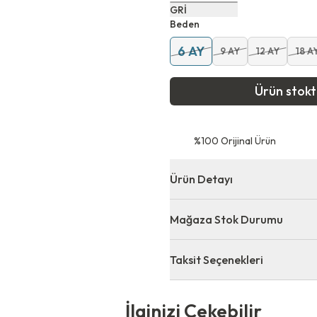
GRİ
Beden
6 AY
9 AY
12 AY
18 A
Ürün stok
⁠%100 Orijinal Ürün
Ürün Detayı
Mağaza Stok Durumu
Taksit Seçenekleri
 Çekebilir