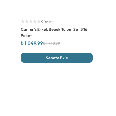
%
40
İndirim
Yetkili Satıcı
0 Yorum
Carter's Erkek Bebek Tulum Set 3'lü
Paket
₺ 1,049.99
₺ 1,749.99
Sepete Ekle
Son İncel