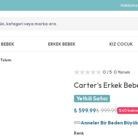
Hakkımı
Z BEBEK
ERKEK BEBEK
KIZ COCUK
 Tulum
0
/ 5
0 Yorum
Carter's Erkek Beb
Yetkili Satıcı
₺ 599.99
₺ 999.99
%
40
İndiri
Anneler Bir Beden Büyük T
Renk