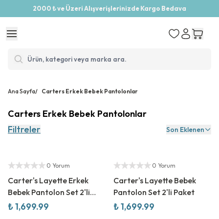
2000 ₺ ve Üzeri Alışverişlerinizde Kargo Bedava
Ana Sayfa
/
Carters Erkek Bebek Pantolonlar
Carters Erkek Bebek Pantolonlar
Filtreler
Son Eklenen
Yeni Sezon
Yeni Sezon
Yetkili Satıcı
Yetkili Satıcı
0 Yorum
0 Yorum
Carter's Layette Erkek
Carter's Layette Bebek
Bebek Pantolon Set 2'li
Pantolon Set 2'li Paket
Paket
₺ 1,699.99
₺ 1,699.99