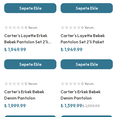
Sepete Ekle
Sepete Ekle
Yeni Sezon
Yeni Sezon
Yetkili Satıcı
Yetkili Satıcı
0 Yorum
0 Yorum
Carter's Layette Erkek
Carter's Layette Bebek
Bebek Pantolon Set 2'li
Pantolon Set 2'li Paket
Paket
₺ 1,949.99
₺ 1,949.99
Sepete Ekle
Sepete Ekle
Yeni Sezon
%
30
İndirim
Yetkili Satıcı
Yetkili Satıcı
0 Yorum
0 Yorum
Carter's Erkek Bebek
Carter's Erkek Bebek
Denim Pantolon
Denim Pantolon
₺ 1,999.99
₺ 1,399.99
₺ 1,999.99