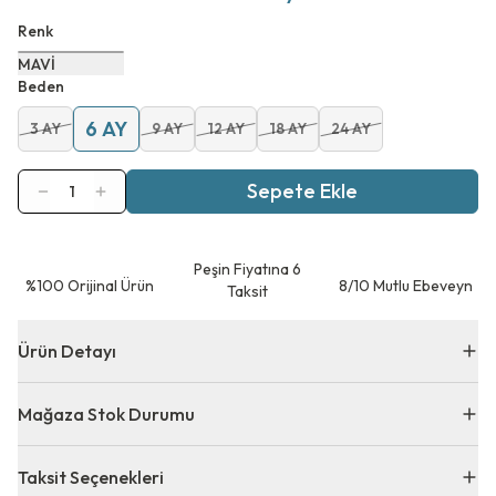
Renk
MAVİ
Beden
6 AY
3 AY
9 AY
12 AY
18 AY
24 AY
Sepete Ekle
1
Peşin Fiyatına 6
⁠%100 Orijinal Ürün
8/10 Mutlu Ebeveyn
Taksit
Ürün Detayı
Mağaza Stok Durumu
Taksit Seçenekleri