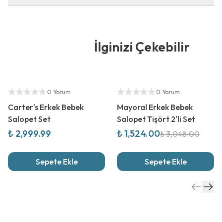
İlginizi Çekebilir
Yetkili Satıcı
%
50
İndirim
Yetkili Satıcı
0 Yorum
0 Yorum
Carter's Erkek Bebek
Mayoral Erkek Bebek
Salopet Set
Salopet Tişört 2'li Set
₺ 2,999.99
₺ 1,524.00
₺ 3,048.00
Sepete Ekle
Sepete Ekle