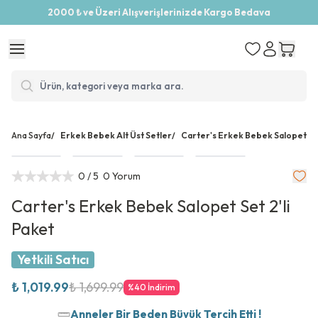
2000 ₺ ve Üzeri Alışverişlerinizde Kargo Bedava
Ana Sayfa
/
Erkek Bebek Alt Üst Setler
/
Carter's Erkek Bebek Salopet Set
0
/ 5
0 Yorum
Carter's Erkek Bebek Salopet Set 2'li
Paket
Yetkili Satıcı
₺ 1,019.99
₺ 1,699.99
%
40
İndirim
Anneler Bir Beden Büyük Tercih Etti !