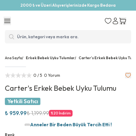
2000 ₺ ve Üzeri Alışverişlerinizde Kargo Bedava
Ana Sayfa
/
Erkek Bebek Uyku Tulumlar
/
Carter's Erkek Bebek Uyku Tul
0
/ 5
0 Yorum
Carter's Erkek Bebek Uyku Tulumu
Yetkili Satıcı
₺ 959.99
₺ 1,199.99
%
20
İndirim
Anneler Bir Beden Büyük Tercih Etti !
Renk