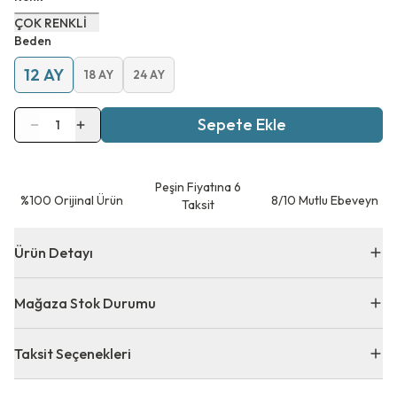
ÇOK RENKLİ
Beden
12 AY
18 AY
24 AY
Sepete Ekle
1
Peşin Fiyatına 6
⁠%100 Orijinal Ürün
8/10 Mutlu Ebeveyn
Taksit
Ürün Detayı
Mağaza Stok Durumu
Taksit Seçenekleri